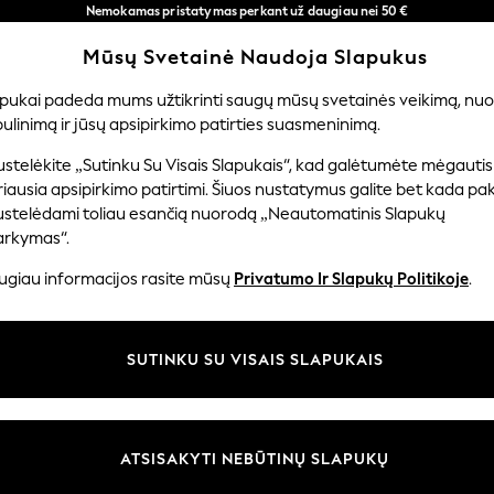
Nemokamas pristatymas perkant už daugiau nei 50 €
per 3–5 darbo dienas*
Mūsų Svetainė Naudoja Slapukus
Dabar galite apsipirkti lietuvių kalba!
Mūsų socialiniai tinklai
apukai padeda mums užtikrinti saugų mūsų svetainės veikimą, nuol
ulinimą ir jūsų apsipirkimo patirties suasmeninimą.
ERNIUKAMS
KŪDIKIAMS
MOTERYS
VYRAI
PR
stelėkite „Sutinku Su Visais Slapukais“, kad galėtumėte mėgautis
iausia apsipirkimo patirtimi. Šiuos nustatymus galite bet kada pake
ustelėdami toliau esančią nuorodą „Neautomatinis Slapukų
arkymas“.
ir teisinė informacija
Skyriai
ugiau informacijos rasite mūsų
Privatumo Ir Slapukų Politikoje
.
 slapukų politika
Moterų
uostatos
Vyrams
SUTINKU SU VISAIS SLAPUKAIS
u tvarkyti slapukus
Berniukams
iepimų ir įvertinimų politika
Mergaitės
Pradžia
ATSISAKYTI NEBŪTINŲ SLAPUKŲ
Kūdikis