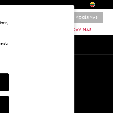
MOKĖJIMAS
0
atinį
ADŽIA
PREKIŲ ŽENKLAI
IŠPARDAVIMAS
isti,
Kitos paslaugos
Žiniasklaida ir spauda
Įmonė
NEXT karjeros