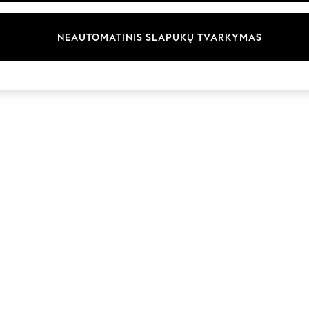
Prekių ženklai
NEAUTOMATINIS SLAPUKŲ TVARKYMAS
© 2026 „Next Germany GmbH“. Visos teisės saugomos.