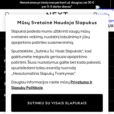
Nemokamas pristatymas perkant už daugiau nei 50 €
An error occurred on client
per 3–5 darbo dienas*
Dabar galite apsipirkti lietuvių kalba!
0
Mūsų socialiniai tinklai
Mūsų Svetainė Naudoja Slapukus
MOKYKLINĖ APRANGA
MERGAITĖMS
BERNIU
Slapukai padeda mums užtikrinti saugų mūsų
svetainės veikimą, nuolatinį tobulinimą ir jūsų
SCHOOLWEAR
apsipirkimo patirties suasmeninimą.
Mano paskyra
All Boys Schoolwear
Prisijunkite prie savo paskyros
Shoes
Spustelėkite „Sutinku Su Visais Slapukais“, kad
galėtumėte mėgautis geriausia apsipirkimo
Trousers
Pagalba
patirtimi. Šiuos nustatymus galite bet kada pakeisti,
Shorts
spustelėdami toliau esančią nuorodą
Shirts
Privatumas ir teisinė informacija
„Neautomatinis Slapukų Tvarkymas“.
Polo Shirts
Sweatshirts & Jumpers
Daugiau informacijos rasite mūsų
Privatumo Ir
Skyriai
Coats & Jackets
Slapukų Politikoje
.
Underwear
Kitos paslaugos
Socks
SUTINKU SU VISAIS SLAPUKAIS
Multipacks
© 2026 „Next Germany GmbH“. Visos teisės saugomos.
All Boys Sport & Swimwear