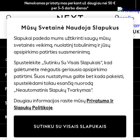
Nemokamas pristatymas perkant už daugiau nei 50 €
An error occurred on client
per 3–5 darbo dienas*
Dabar galite apsipirkti lietuvių kalba!
0
Mūsų socialiniai tinklai
Mūsų Svetainė Naudoja Slapukus
MOKYKLINĖ APRANGA
MERGAITĖMS
BERNIU
Slapukai padeda mums užtikrinti saugų mūsų
svetainės veikimą, nuolatinį tobulinimą ir jūsų
SCHOOLWEAR
apsipirkimo patirties suasmeninimą.
Mano paskyra
All Boys Schoolwear
Prisijunkite prie savo paskyros
Shoes
Spustelėkite „Sutinku Su Visais Slapukais“, kad
galėtumėte mėgautis geriausia apsipirkimo
Trousers
Pagalba
patirtimi. Šiuos nustatymus galite bet kada pakeisti,
Shorts
spustelėdami toliau esančią nuorodą
Shirts
Privatumas ir teisinė informacija
„Neautomatinis Slapukų Tvarkymas“.
Polo Shirts
Sweatshirts & Jumpers
Daugiau informacijos rasite mūsų
Privatumo Ir
Skyriai
Coats & Jackets
Slapukų Politikoje
.
Underwear
Kitos paslaugos
Socks
SUTINKU SU VISAIS SLAPUKAIS
Multipacks
© 2026 „Next Germany GmbH“. Visos teisės saugomos.
All Boys Sport & Swimwear