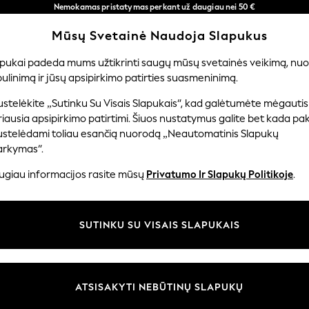
Nemokamas pristatymas perkant už daugiau nei 50 €
per 3–5 darbo dienas*
Mūsų Svetainė Naudoja Slapukus
Dabar galite apsipirkti lietuvių kalba!
Mūsų socialiniai tinklai
apukai padeda mums užtikrinti saugų mūsų svetainės veikimą, nuol
ulinimą ir jūsų apsipirkimo patirties suasmeninimą.
ERNIUKAMS
KŪDIKIAMS
MOTERYS
VYRAI
PR
stelėkite „Sutinku Su Visais Slapukais“, kad galėtumėte mėgautis
iausia apsipirkimo patirtimi. Šiuos nustatymus galite bet kada pake
ustelėdami toliau esančią nuorodą „Neautomatinis Slapukų
arkymas“.
ir teisinė informacija
Skyriai
ugiau informacijos rasite mūsų
Privatumo Ir Slapukų Politikoje
.
 slapukų politika
Moterų
uostatos
Vyrams
SUTINKU SU VISAIS SLAPUKAIS
u tvarkyti slapukus
Berniukams
iepimų ir įvertinimų politika
Mergaitės
Pradžia
ATSISAKYTI NEBŪTINŲ SLAPUKŲ
Kūdikis