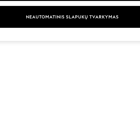
Prekių ženklai
NEAUTOMATINIS SLAPUKŲ TVARKYMAS
© 2026 „Next Germany GmbH“. Visos teisės saugomos.