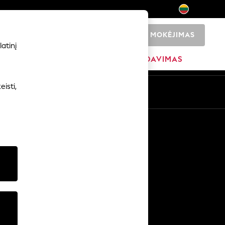
MOKĖJIMAS
0
atinį
ADŽIA
PREKIŲ ŽENKLAI
IŠPARDAVIMAS
isti,
Kitos paslaugos
Žiniasklaida ir spauda
Įmonė
NEXT karjeros