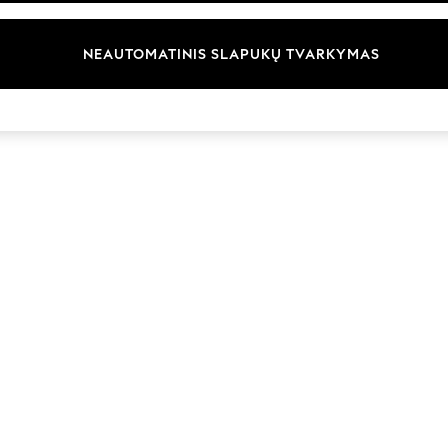
Prekių ženklai
NEAUTOMATINIS SLAPUKŲ TVARKYMAS
© 2026 „Next Germany GmbH“. Visos teisės saugomos.