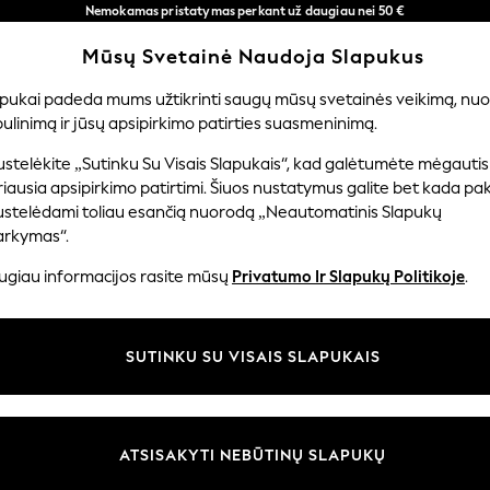
Nemokamas pristatymas perkant už daugiau nei 50 €
per 3–5 darbo dienas*
Mūsų Svetainė Naudoja Slapukus
Dabar galite apsipirkti lietuvių kalba!
Mūsų socialiniai tinklai
apukai padeda mums užtikrinti saugų mūsų svetainės veikimą, nuol
ulinimą ir jūsų apsipirkimo patirties suasmeninimą.
TUVĖ
MERGAITĖMS
BERNIUKAMS
KŪDIKIAMS
M
stelėkite „Sutinku Su Visais Slapukais“, kad galėtumėte mėgautis
iausia apsipirkimo patirtimi. Šiuos nustatymus galite bet kada pake
ustelėdami toliau esančią nuorodą „Neautomatinis Slapukų
arkymas“.
ir teisinė informacija
Skyriai
ugiau informacijos rasite mūsų
Privatumo Ir Slapukų Politikoje
.
 slapukų politika
Moterų
uostatos
Vyrams
SUTINKU SU VISAIS SLAPUKAIS
u tvarkyti slapukus
Berniukams
iepimų ir įvertinimų politika
Mergaitės
Pradžia
ATSISAKYTI NEBŪTINŲ SLAPUKŲ
Kūdikis