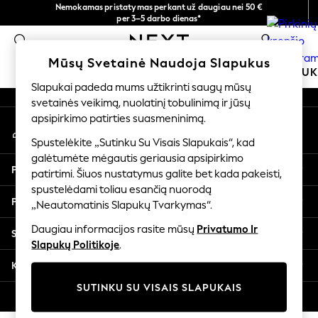
Nemokamas pristatymas perkant už daugiau nei 50 €
An error occurred on client
per 3–5 darbo dienas*
Dabar galite apsipirkti lietuvių kalba!
0
Mūsų socialiniai tinklai
Mūsų Svetainė Naudoja Slapukus
MOKYKLINĖ APRANGA
MERGAITĖMS
BERNIU
Slapukai padeda mums užtikrinti saugų mūsų
svetainės veikimą, nuolatinį tobulinimą ir jūsų
SCHOOLWEAR
apsipirkimo patirties suasmeninimą.
Mano paskyra
All Boys Schoolwear
Prisijunkite prie savo paskyros
Shoes
Spustelėkite „Sutinku Su Visais Slapukais“, kad
galėtumėte mėgautis geriausia apsipirkimo
Trousers
Pagalba
patirtimi. Šiuos nustatymus galite bet kada pakeisti,
Shorts
spustelėdami toliau esančią nuorodą
Shirts
Privatumas ir teisinė informacija
„Neautomatinis Slapukų Tvarkymas“.
Polo Shirts
Sweatshirts & Jumpers
Daugiau informacijos rasite mūsų
Privatumo Ir
Skyriai
Coats & Jackets
Slapukų Politikoje
.
Underwear
Kitos paslaugos
Socks
SUTINKU SU VISAIS SLAPUKAIS
Multipacks
© 2026 „Next Germany GmbH“. Visos teisės saugomos.
All Boys Sport & Swimwear