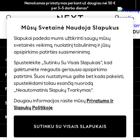
Nemokamas pristatymas perkant už daugiau nei 50 €
An error occurred on client
per 3–5 darbo dienas*
Dabar galite apsipirkti lietuvių kalba!
0
Mūsų socialiniai tinklai
Mūsų Svetainė Naudoja Slapukus
MOKYKLINĖ APRANGA
ŠVENTINĖ PARD
Slapukai padeda mums užtikrinti saugų mūsų
svetainės veikimą, nuolatinį tobulinimą ir jūsų
SCHOOLWEAR
apsipirkimo patirties suasmeninimą.
Mano paskyra
All Boys Schoolwear
Prisijunkite prie savo paskyros
Shoes
Spustelėkite „Sutinku Su Visais Slapukais“, kad
galėtumėte mėgautis geriausia apsipirkimo
Trousers
Pagalba
patirtimi. Šiuos nustatymus galite bet kada pakeisti,
Shorts
spustelėdami toliau esančią nuorodą
Shirts
Privatumas ir teisinė informacija
„Neautomatinis Slapukų Tvarkymas“.
Polo Shirts
Sweatshirts & Jumpers
Daugiau informacijos rasite mūsų
Privatumo Ir
Skyriai
Coats & Jackets
Slapukų Politikoje
.
Underwear
Kitos paslaugos
Socks
SUTINKU SU VISAIS SLAPUKAIS
Multipacks
© 2026 „Next Germany GmbH“. Visos teisės saugomos.
All Boys Sport & Swimwear