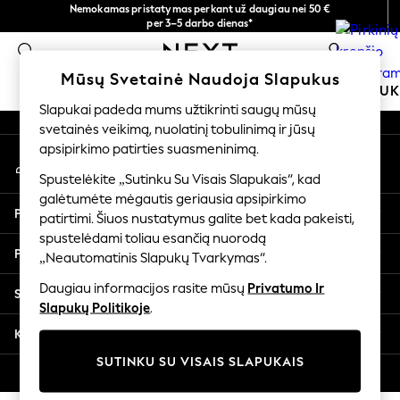
Nemokamas pristatymas perkant už daugiau nei 50 €
An error occurred on client
per 3–5 darbo dienas*
Dabar galite apsipirkti lietuvių kalba!
0
Mūsų socialiniai tinklai
Mūsų Svetainė Naudoja Slapukus
MOKYKLINĖ APRANGA
MERGAITĖMS
BERNIU
Slapukai padeda mums užtikrinti saugų mūsų
svetainės veikimą, nuolatinį tobulinimą ir jūsų
SCHOOLWEAR
apsipirkimo patirties suasmeninimą.
Mano paskyra
All Boys Schoolwear
Prisijunkite prie savo paskyros
Shoes
Spustelėkite „Sutinku Su Visais Slapukais“, kad
galėtumėte mėgautis geriausia apsipirkimo
Trousers
Pagalba
patirtimi. Šiuos nustatymus galite bet kada pakeisti,
Shorts
spustelėdami toliau esančią nuorodą
Shirts
Privatumas ir teisinė informacija
„Neautomatinis Slapukų Tvarkymas“.
Polo Shirts
Sweatshirts & Jumpers
Daugiau informacijos rasite mūsų
Privatumo Ir
Skyriai
Coats & Jackets
Slapukų Politikoje
.
Underwear
Kitos paslaugos
Socks
SUTINKU SU VISAIS SLAPUKAIS
Multipacks
© 2026 „Next Germany GmbH“. Visos teisės saugomos.
All Boys Sport & Swimwear