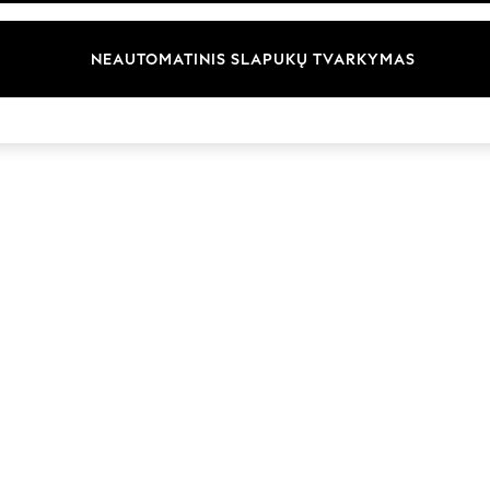
Prekių ženklai
NEAUTOMATINIS SLAPUKŲ TVARKYMAS
© 2026 „Next Germany GmbH“. Visos teisės saugomos.