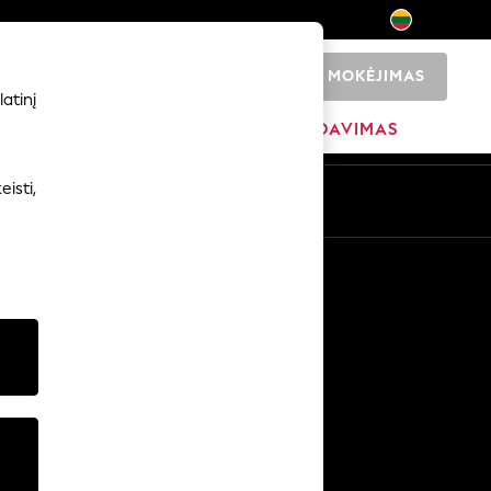
MOKĖJIMAS
0
atinį
ADŽIA
PREKIŲ ŽENKLAI
IŠPARDAVIMAS
isti,
Kitos paslaugos
Žiniasklaida ir spauda
Įmonė
NEXT karjeros