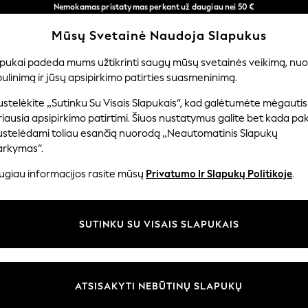
Nemokamas pristatymas perkant už daugiau nei 50 €
per 3–5 darbo dienas*
Mūsų Svetainė Naudoja Slapukus
Dabar galite apsipirkti lietuvių kalba!
Mūsų socialiniai tinklai
apukai padeda mums užtikrinti saugų mūsų svetainės veikimą, nuol
ulinimą ir jūsų apsipirkimo patirties suasmeninimą.
ERNIUKAMS
KŪDIKIAMS
MOTERYS
VYRAI
PR
stelėkite „Sutinku Su Visais Slapukais“, kad galėtumėte mėgautis
iausia apsipirkimo patirtimi. Šiuos nustatymus galite bet kada pake
ustelėdami toliau esančią nuorodą „Neautomatinis Slapukų
arkymas“.
ir teisinė informacija
Skyriai
ugiau informacijos rasite mūsų
Privatumo Ir Slapukų Politikoje
.
 slapukų politika
Moterų
uostatos
Vyrams
SUTINKU SU VISAIS SLAPUKAIS
u tvarkyti slapukus
Berniukams
iepimų ir įvertinimų politika
Mergaitės
Pradžia
ATSISAKYTI NEBŪTINŲ SLAPUKŲ
Kūdikis