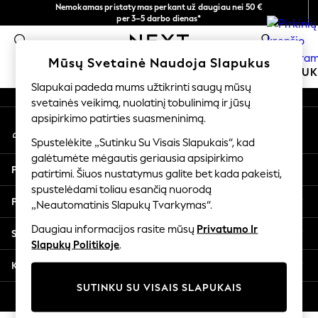
Nemokamas pristatymas perkant už daugiau nei 50 €
An error occurred on client
per 3–5 darbo dienas*
Dabar galite apsipirkti lietuvių kalba!
0
Mūsų socialiniai tinklai
Mūsų Svetainė Naudoja Slapukus
MOKYKLINĖ APRANGA
MERGAITĖMS
BERNIU
Slapukai padeda mums užtikrinti saugų mūsų
svetainės veikimą, nuolatinį tobulinimą ir jūsų
SCHOOLWEAR
apsipirkimo patirties suasmeninimą.
Mano paskyra
All Boys Schoolwear
Prisijunkite prie savo paskyros
Shoes
Spustelėkite „Sutinku Su Visais Slapukais“, kad
galėtumėte mėgautis geriausia apsipirkimo
Trousers
Pagalba
patirtimi. Šiuos nustatymus galite bet kada pakeisti,
Shorts
spustelėdami toliau esančią nuorodą
Shirts
Privatumas ir teisinė informacija
„Neautomatinis Slapukų Tvarkymas“.
Polo Shirts
Sweatshirts & Jumpers
Daugiau informacijos rasite mūsų
Privatumo Ir
Skyriai
Coats & Jackets
Slapukų Politikoje
.
Underwear
Kitos paslaugos
Socks
SUTINKU SU VISAIS SLAPUKAIS
Multipacks
© 2026 „Next Germany GmbH“. Visos teisės saugomos.
All Boys Sport & Swimwear