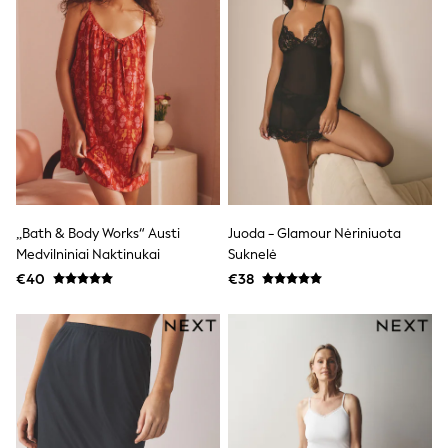
Trending: Clogs
Toy Story
THE SET
50 - 92cm
98 - 110cm
116 - 134cm
140 - 174cm
All Clothing
T-Shirts
Dresses
Shorts & Skirts
Coats & Jackets
„Bath & Body Works“ Austi
Juoda - Glamour Nėriniuota
Sweatshirts & Hoodies
Medvilniniai Naktinukai
Suknelė
Knitwear
€40
€38
Sets & Outfits
Tops
Nightwear & Pyjamas
Trousers & Leggings
Shirts & Blouses
Swimwear
Jeans
Jumpsuits & Playsuits
Multipacks