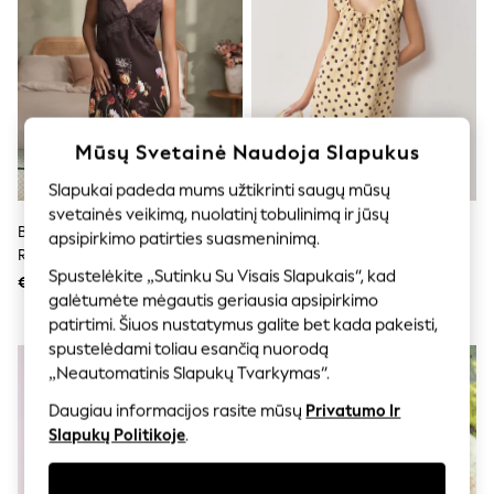
Shorts
Joggers
adidas
Nike
All Girls Schoolwear
Shoes
Dresses
Mūsų Svetainė Naudoja Slapukus
Trousers
Skirts
Slapukai padeda mums užtikrinti saugų mūsų
Shirts
svetainės veikimą, nuolatinį tobulinimą ir jūsų
Polo Shirts
B By Ted Baker Šokoladinės
Geltona Dėmė - Džersio Slipas
Sweatshirts
apsipirkimo patirties suasmeninimą.
Rudos Spalvos Gėlėta Atlasinė
Cardigans
Spustelėkite „Sutinku Su Visais Slapukais“, kad
Coats & Jackets
Naktinė Kelnaitė
€48
€20
Underwear
galėtumėte mėgautis geriausia apsipirkimo
Socks & Tights
patirtimi. Šiuos nustatymus galite bet kada pakeisti,
Multipacks
spustelėdami toliau esančią nuorodą
All Girls Sports & Swimwear
„Neautomatinis Slapukų Tvarkymas“.
Trainers & Pumps
Swimwear
Daugiau informacijos rasite mūsų
Privatumo Ir
Tops
Slapukų Politikoje
.
Leggings
Shorts
Joggers