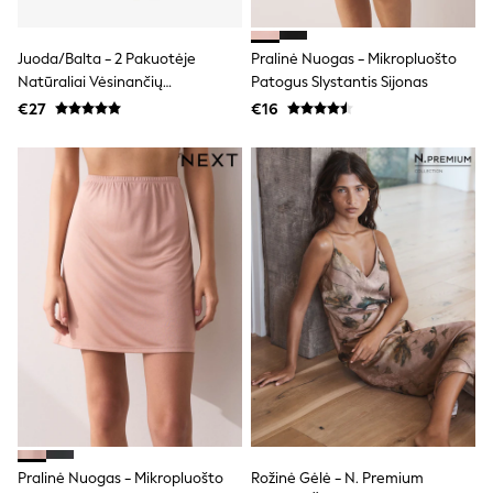
Dresses
Flip Flops
Sliders
Juoda/balta - 2 Pakuotėje
Pralinė Nuogas - Mikropluošto
Jumpsuits & Playsuits
Natūraliai Vėsinančių
Patogus Slystantis Sijonas
Linen Collection
Medvilninių Kelnaičių
€27
€16
Sandals
Shorts
Trousers
Sun Hats & Caps
Tops & T-Shirts
Sunglasses
Men's Holiday Shop
All Swimwear
Accessories
Bags & Luggage
Footwear
Hats
Linen Collection
Loafers
Polo Shirts
Sandals & Flipflops
Shirts
Shorts
Pralinė Nuogas - Mikropluošto
Rožinė Gėlė - N. Premium
Sunglasses