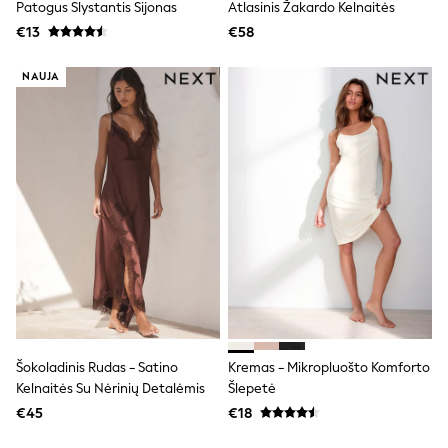
Patogus Slystantis Sijonas
Atlasinis Žakardo Kelnaitės
T-Shirts
€13
€58
Vests
Boys Holiday Shop
All swimwear
NAUJA
Ponchos & Toweling sets
Sun Hats & Caps
Polo Shirts
Rash Vests
Sandals & Sliders
Shirts
Shorts
Sunglasses
Sunsafe Swimwear
Swimshorts
Tops & T-Shirts
Girls Holiday Shop
All swimwear
Beach Dresses & Kaftans
Dresses
Šokoladinis Rudas - Satino
Kremas - Mikropluošto Komforto
Sun Hats & Caps
Kelnaitės Su Nėrinių Detalėmis
Šlepetė
Jumpsuits & Playsuits
€45
€18
Rash Vests
Sandals & Sliders