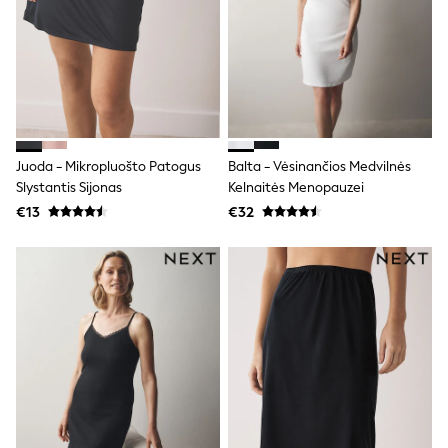
All Holiday Shop
Tops
Dresses
Shorts
Skirts
Sandals & Sliders
Rash Vests
Sun Safe Swimwear
Sun Hats & Caps
Juoda - Mikropluošto Patogus
Balta - Vėsinančios Medvilnės
All Footwear
Slystantis Sijonas
Kelnaitės Menopauzei
New In
Boots
€13
€32
Half Sizes
Slippers
Trainers
Wellies
Wide Fit
Shoes
All Underwear
New In
Nighties
Pyjamas
Robes
Socks & Tights