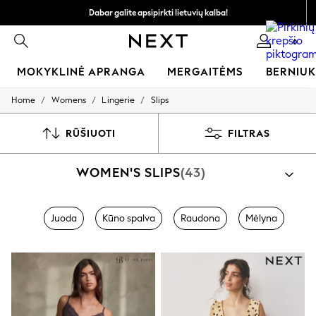
Dabar galite apsipirkti lietuvių kalba!
Greičiau ir saugiau,
0
atsiskaitymas naudojantis „Mokėjimas per banką“
MOKYKLINĖ APRANGA
MERGAITĖMS
BERNIU
/
/
/
Home
Womens
Lingerie
Slips
SCHOOLWEAR
All Boys Schoolwear
Shoes
RŪŠIUOTI
FILTRAS
Trousers
Shorts
WOMEN'S SLIPS
(43)
Shirts
Polo Shirts
Sweatshirts & Jumpers
Coats & Jackets
Juoda
Kūno spalva
Raudona
Mėlyna
Underwear
Socks
Multipacks
All Boys Sport & Swimwear
Trainers & Pumps
Swimwear
Tops