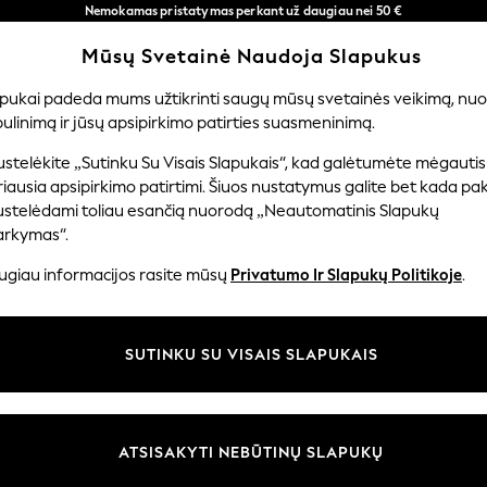
Nemokamas pristatymas perkant už daugiau nei 50 €
per 3–5 darbo dienas*
Mūsų Svetainė Naudoja Slapukus
Dabar galite apsipirkti lietuvių kalba!
Mūsų socialiniai tinklai
apukai padeda mums užtikrinti saugų mūsų svetainės veikimą, nuol
ulinimą ir jūsų apsipirkimo patirties suasmeninimą.
ERNIUKAMS
KŪDIKIAMS
MOTERYS
VYRAI
PR
stelėkite „Sutinku Su Visais Slapukais“, kad galėtumėte mėgautis
iausia apsipirkimo patirtimi. Šiuos nustatymus galite bet kada pake
ustelėdami toliau esančią nuorodą „Neautomatinis Slapukų
arkymas“.
ir teisinė informacija
Skyriai
ugiau informacijos rasite mūsų
Privatumo Ir Slapukų Politikoje
.
 slapukų politika
Moterų
uostatos
Vyrams
SUTINKU SU VISAIS SLAPUKAIS
u tvarkyti slapukus
Berniukams
iepimų ir įvertinimų politika
Mergaitės
Pradžia
ATSISAKYTI NEBŪTINŲ SLAPUKŲ
Kūdikis