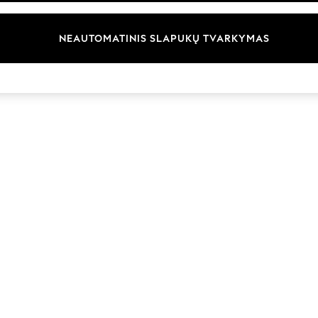
Prekių ženklai
NEAUTOMATINIS SLAPUKŲ TVARKYMAS
© 2026 „Next Germany GmbH“. Visos teisės saugomos.