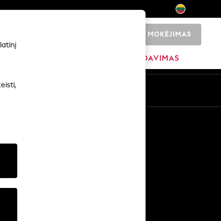
MOKĖJIMAS
0
atinį
ADŽIA
PREKIŲ ŽENKLAI
IŠPARDAVIMAS
isti,
Kitos paslaugos
Žiniasklaida ir spauda
Įmonė
NEXT karjeros