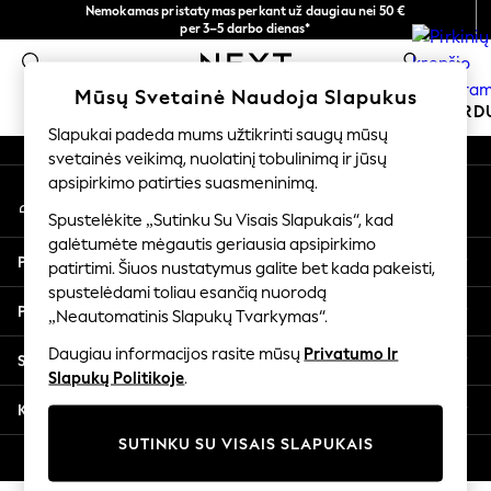
Nemokamas pristatymas perkant už daugiau nei 50 €
An error occurred on client
per 3–5 darbo dienas*
Dabar galite apsipirkti lietuvių kalba!
0
Mūsų socialiniai tinklai
Mūsų Svetainė Naudoja Slapukus
MOKYKLINĖ APRANGA
ŠVENTINĖ PAR
Slapukai padeda mums užtikrinti saugų mūsų
svetainės veikimą, nuolatinį tobulinimą ir jūsų
SCHOOLWEAR
apsipirkimo patirties suasmeninimą.
Mano paskyra
All Boys Schoolwear
Prisijunkite prie savo paskyros
Shoes
Spustelėkite „Sutinku Su Visais Slapukais“, kad
galėtumėte mėgautis geriausia apsipirkimo
Trousers
Pagalba
patirtimi. Šiuos nustatymus galite bet kada pakeisti,
Shorts
spustelėdami toliau esančią nuorodą
Shirts
Privatumas ir teisinė informacija
„Neautomatinis Slapukų Tvarkymas“.
Polo Shirts
Sweatshirts & Jumpers
Daugiau informacijos rasite mūsų
Privatumo Ir
Skyriai
Coats & Jackets
Slapukų Politikoje
.
Underwear
Kitos paslaugos
Socks
SUTINKU SU VISAIS SLAPUKAIS
Multipacks
© 2026 „Next Germany GmbH“. Visos teisės saugomos.
All Boys Sport & Swimwear