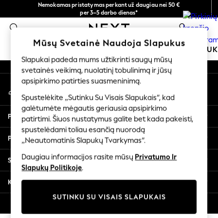
Nemokamas pristatymas perkant už daugiau nei 50 €
An error occurred on client
per 3–5 darbo dienas*
Dabar galite apsipirkti lietuvių kalba!
0
Mūsų socialiniai tinklai
Mūsų Svetainė Naudoja Slapukus
MOKYKLINĖ APRANGA
MERGAITĖMS
BERNIU
Slapukai padeda mums užtikrinti saugų mūsų
svetainės veikimą, nuolatinį tobulinimą ir jūsų
SCHOOLWEAR
apsipirkimo patirties suasmeninimą.
Mano paskyra
All Boys Schoolwear
Prisijunkite prie savo paskyros
Shoes
Spustelėkite „Sutinku Su Visais Slapukais“, kad
galėtumėte mėgautis geriausia apsipirkimo
Trousers
Pagalba
patirtimi. Šiuos nustatymus galite bet kada pakeisti,
Shorts
spustelėdami toliau esančią nuorodą
Shirts
Privatumas ir teisinė informacija
„Neautomatinis Slapukų Tvarkymas“.
Polo Shirts
Sweatshirts & Jumpers
Daugiau informacijos rasite mūsų
Privatumo Ir
Skyriai
Coats & Jackets
Slapukų Politikoje
.
Underwear
Kitos paslaugos
Socks
SUTINKU SU VISAIS SLAPUKAIS
Multipacks
© 2026 „Next Germany GmbH“. Visos teisės saugomos.
All Boys Sport & Swimwear