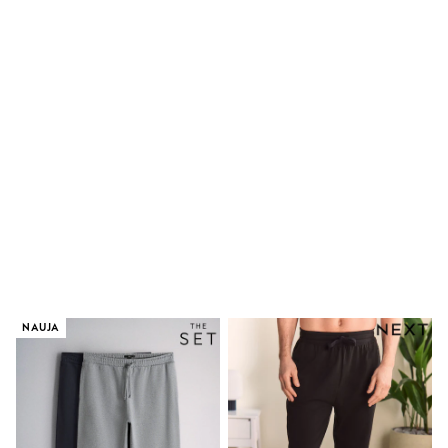
Clarks
Start Rite
Smiggle
Eastpak
All Accessories
All Bags & Backpacks
Girls Bags
Boys Bags
Lunchbags
Drink Bottles
Stationery
Jumpers
Polo Shirts
T-Shirts
Bags
Blouses
Shirts
Polo Shirts
NAUJA
HOLIDAY SHOP
Women's Holiday Shop
All Swimwear
All Beachwear
Bags & Accessories
Beach Dresses & Kaftans