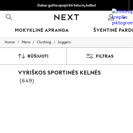
Dabar galite apsipirkti lietuvių kalba!
Greičiau ir saugiau,
0
atsiskaitymas naudojantis „Mokėjimas per banką“
MOKYKLINĖ APRANGA
ŠVENTINĖ PAR
/
/
/
Home
Mens
Clothing
Joggers
SCHOOLWEAR
All Boys Schoolwear
Shoes
RŪŠIUOTI
FILTRAS
Trousers
Shorts
VYRIŠKOS SPORTINĖS KELNĖS
Shirts
Polo Shirts
(649)
Sweatshirts & Jumpers
Coats & Jackets
Underwear
Socks
Multipacks
All Boys Sport & Swimwear
Trainers & Pumps
Swimwear
Tops