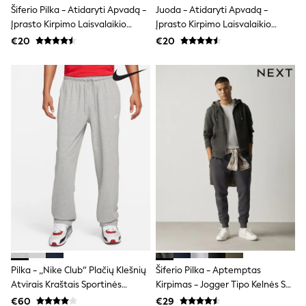
Šiferio Pilka - Atidaryti Apvadą -
Juoda - Atidaryti Apvadą -
Trending: Clogs
Toy Story
Įprasto Kirpimo Laisvalaikio
Įprasto Kirpimo Laisvalaikio
THE SET
Sportinės Kelnės Su Kilpine
Sportinės Kelnės Su Kilpine
€20
€20
50 - 92cm
Nugara
Nugara
98 - 110cm
116 - 134cm
140 - 174cm
All Clothing
T-Shirts
Dresses
Shorts & Skirts
Coats & Jackets
Sweatshirts & Hoodies
Knitwear
Sets & Outfits
Tops
Nightwear & Pyjamas
Trousers & Leggings
Shirts & Blouses
Swimwear
Jeans
Pilka - „Nike Club“ Plačių Klešnių
Šiferio Pilka - Aptemptas
Jumpsuits & Playsuits
Atvirais Kraštais Sportinės
Kirpimas - Jogger Tipo Kelnės Su
Multipacks
Kelnės
„Brushback“
€60
€29