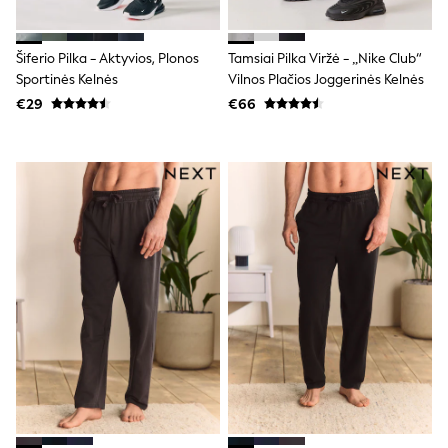
Shorts
Skirts
Sunglasses
Šiferio Pilka - Aktyvios, Plonos
Tamsiai Pilka Viržė - „Nike Club“
Sunsafe Swimwear
Sportinės Kelnės
Vilnos Plačios Joggerinės Kelnės
Swimsuits
Tops & T-Shirts
€29
€66
Baby Holiday Shop
Baby Travel Accessories
All Accessories
Beach Bags
Luggage
Beach Towels
Birkenstock
Crocs
Havaianas
Pour Moi
Rayban
Skechers
Trousers
GIRLS
New In
New in from Next
New In
Trending: Top & Short Sets