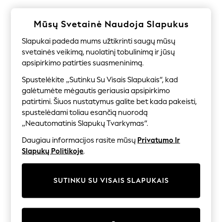
Shorts
Joggers
adidas
Mūsų Svetainė Naudoja Slapukus
Nike
All Girls Schoolwear
Slapukai padeda mums užtikrinti saugų mūsų
Shoes
svetainės veikimą, nuolatinį tobulinimą ir jūsų
Dresses
apsipirkimo patirties suasmeninimą.
Trousers
Skirts
Spustelėkite „Sutinku Su Visais Slapukais“, kad
Shirts
galėtumėte mėgautis geriausia apsipirkimo
Polo Shirts
patirtimi. Šiuos nustatymus galite bet kada pakeisti,
Sweatshirts
spustelėdami toliau esančią nuorodą
Cardigans
„Neautomatinis Slapukų Tvarkymas“.
Coats & Jackets
Underwear
Daugiau informacijos rasite mūsų
Privatumo Ir
Socks & Tights
Slapukų Politikoje
.
Multipacks
All Girls Sports & Swimwear
Trainers & Pumps
SUTINKU SU VISAIS SLAPUKAIS
Swimwear
Tops
Leggings
Shorts
Joggers