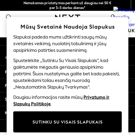
Nemokamas pristatymas perkant už daugiau nei 50 €
An error occurred on client
per 3–5 darbo dienas*
Dabar galite apsipirkti lietuvių kalba!
0
Mūsų socialiniai tinklai
Mūsų Svetainė Naudoja Slapukus
MOKYKLINĖ APRANGA
MERGAITĖMS
BERNIU
Slapukai padeda mums užtikrinti saugų mūsų
svetainės veikimą, nuolatinį tobulinimą ir jūsų
SCHOOLWEAR
apsipirkimo patirties suasmeninimą.
Mano paskyra
All Boys Schoolwear
Prisijunkite prie savo paskyros
Shoes
Spustelėkite „Sutinku Su Visais Slapukais“, kad
galėtumėte mėgautis geriausia apsipirkimo
Trousers
Pagalba
patirtimi. Šiuos nustatymus galite bet kada pakeisti,
Shorts
spustelėdami toliau esančią nuorodą
Shirts
Privatumas ir teisinė informacija
„Neautomatinis Slapukų Tvarkymas“.
Polo Shirts
Sweatshirts & Jumpers
Daugiau informacijos rasite mūsų
Privatumo Ir
Skyriai
Coats & Jackets
Slapukų Politikoje
.
Underwear
Kitos paslaugos
Socks
SUTINKU SU VISAIS SLAPUKAIS
Multipacks
© 2026 „Next Germany GmbH“. Visos teisės saugomos.
All Boys Sport & Swimwear