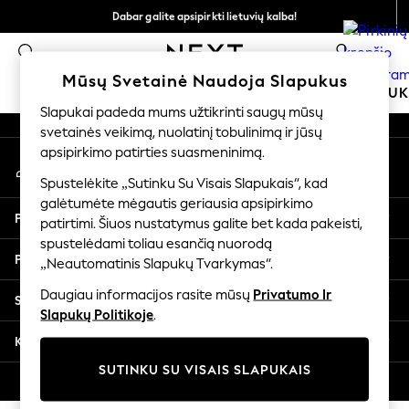
Dabar galite apsipirkti lietuvių kalba!
An error occurred on client
Greičiau ir saugiau,
0
atsiskaitymas naudojantis „Mokėjimas per banką“
Mūsų socialiniai tinklai
Mūsų Svetainė Naudoja Slapukus
MOKYKLINĖ APRANGA
MERGAITĖMS
BERNIU
Slapukai padeda mums užtikrinti saugų mūsų
svetainės veikimą, nuolatinį tobulinimą ir jūsų
SCHOOLWEAR
apsipirkimo patirties suasmeninimą.
Mano paskyra
All Boys Schoolwear
Prisijunkite prie savo paskyros
Shoes
Spustelėkite „Sutinku Su Visais Slapukais“, kad
galėtumėte mėgautis geriausia apsipirkimo
Trousers
Pagalba
patirtimi. Šiuos nustatymus galite bet kada pakeisti,
Shorts
spustelėdami toliau esančią nuorodą
Shirts
Privatumas ir teisinė informacija
„Neautomatinis Slapukų Tvarkymas“.
Polo Shirts
Sweatshirts & Jumpers
Daugiau informacijos rasite mūsų
Privatumo Ir
Skyriai
Coats & Jackets
Slapukų Politikoje
.
Underwear
Kitos paslaugos
Socks
SUTINKU SU VISAIS SLAPUKAIS
Multipacks
© 2026 „Next Germany GmbH“. Visos teisės saugomos.
All Boys Sport & Swimwear