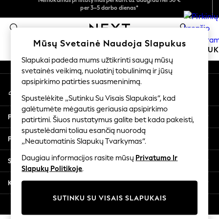
Greičiau ir saugiau,
per 3–5 darbo dienas*
atsiskaitymas naudojantis „Mokėjimas per banką“
An error occurred on client
Dabar galite apsipirkti lietuvių kalba!
0
Mūsų socialiniai tinklai
Mūsų Svetainė Naudoja Slapukus
MOKYKLINĖ APRANGA
MERGAITĖMS
BERNIU
Slapukai padeda mums užtikrinti saugų mūsų
svetainės veikimą, nuolatinį tobulinimą ir jūsų
SCHOOLWEAR
apsipirkimo patirties suasmeninimą.
Mano paskyra
All Boys Schoolwear
Prisijunkite prie savo paskyros
Shoes
Spustelėkite „Sutinku Su Visais Slapukais“, kad
galėtumėte mėgautis geriausia apsipirkimo
Trousers
Pagalba
patirtimi. Šiuos nustatymus galite bet kada pakeisti,
Shorts
spustelėdami toliau esančią nuorodą
Shirts
Privatumas ir teisinė informacija
„Neautomatinis Slapukų Tvarkymas“.
Polo Shirts
Sweatshirts & Jumpers
Daugiau informacijos rasite mūsų
Privatumo Ir
Skyriai
Coats & Jackets
Slapukų Politikoje
.
Underwear
Kitos paslaugos
Socks
SUTINKU SU VISAIS SLAPUKAIS
Multipacks
© 2026 „Next Germany GmbH“. Visos teisės saugomos.
All Boys Sport & Swimwear