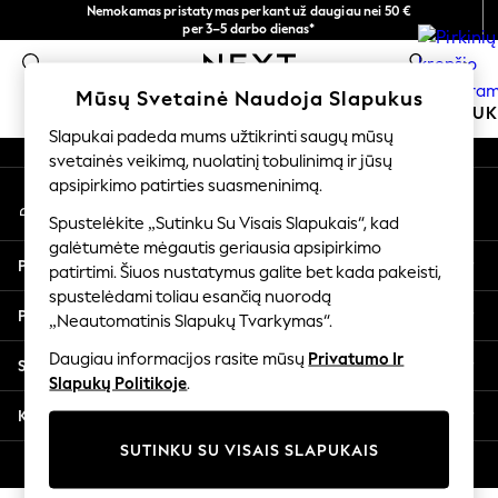
Nemokamas pristatymas perkant už daugiau nei 50 €
An error occurred on client
per 3–5 darbo dienas*
Dabar galite apsipirkti lietuvių kalba!
0
Mūsų socialiniai tinklai
Mūsų Svetainė Naudoja Slapukus
MOKYKLINĖ APRANGA
MERGAITĖMS
BERNIU
Slapukai padeda mums užtikrinti saugų mūsų
svetainės veikimą, nuolatinį tobulinimą ir jūsų
SCHOOLWEAR
apsipirkimo patirties suasmeninimą.
Mano paskyra
All Boys Schoolwear
Prisijunkite prie savo paskyros
Shoes
Spustelėkite „Sutinku Su Visais Slapukais“, kad
galėtumėte mėgautis geriausia apsipirkimo
Trousers
Pagalba
patirtimi. Šiuos nustatymus galite bet kada pakeisti,
Shorts
spustelėdami toliau esančią nuorodą
Shirts
Privatumas ir teisinė informacija
„Neautomatinis Slapukų Tvarkymas“.
Polo Shirts
Sweatshirts & Jumpers
Daugiau informacijos rasite mūsų
Privatumo Ir
Skyriai
Coats & Jackets
Slapukų Politikoje
.
Underwear
Kitos paslaugos
Socks
SUTINKU SU VISAIS SLAPUKAIS
Multipacks
© 2026 „Next Germany GmbH“. Visos teisės saugomos.
All Boys Sport & Swimwear