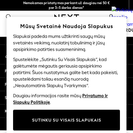
Nemokamas pristatymas perkant už daugiau nei 50 €
An error occurred on client
per 3–5 darbo dienas*
Dabar galite apsipirkti lietuvių kalba!
0
Mūsų socialiniai tinklai
Mūsų Svetainė Naudoja Slapukus
MOKYKLINĖ APRANGA
ŠVENTINĖ PAR
Slapukai padeda mums užtikrinti saugų mūsų
svetainės veikimą, nuolatinį tobulinimą ir jūsų
SCHOOLWEAR
apsipirkimo patirties suasmeninimą.
Mano paskyra
All Boys Schoolwear
Prisijunkite prie savo paskyros
Shoes
Spustelėkite „Sutinku Su Visais Slapukais“, kad
galėtumėte mėgautis geriausia apsipirkimo
Trousers
Pagalba
patirtimi. Šiuos nustatymus galite bet kada pakeisti,
Shorts
spustelėdami toliau esančią nuorodą
Shirts
Privatumas ir teisinė informacija
„Neautomatinis Slapukų Tvarkymas“.
Polo Shirts
Sweatshirts & Jumpers
Daugiau informacijos rasite mūsų
Privatumo Ir
Skyriai
Coats & Jackets
Slapukų Politikoje
.
Underwear
Kitos paslaugos
Socks
SUTINKU SU VISAIS SLAPUKAIS
Multipacks
© 2026 „Next Germany GmbH“. Visos teisės saugomos.
All Boys Sport & Swimwear