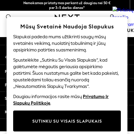
Nemokamas pristatymas perkant už daugiau nei 50 €
An error occurred on client
per 3–5 darbo dienas*
Dabar galite apsipirkti lietuvių kalba!
0
Mūsų socialiniai tinklai
Mūsų Svetainė Naudoja Slapukus
MOKYKLINĖ APRANGA
MERGAITĖMS
BERNIU
Slapukai padeda mums užtikrinti saugų mūsų
svetainės veikimą, nuolatinį tobulinimą ir jūsų
SCHOOLWEAR
apsipirkimo patirties suasmeninimą.
Mano paskyra
All Boys Schoolwear
Prisijunkite prie savo paskyros
Shoes
Spustelėkite „Sutinku Su Visais Slapukais“, kad
galėtumėte mėgautis geriausia apsipirkimo
Trousers
Pagalba
patirtimi. Šiuos nustatymus galite bet kada pakeisti,
Shorts
spustelėdami toliau esančią nuorodą
Shirts
Privatumas ir teisinė informacija
„Neautomatinis Slapukų Tvarkymas“.
Polo Shirts
Sweatshirts & Jumpers
Daugiau informacijos rasite mūsų
Privatumo Ir
Skyriai
Coats & Jackets
Slapukų Politikoje
.
Underwear
Kitos paslaugos
Socks
SUTINKU SU VISAIS SLAPUKAIS
Multipacks
© 2026 „Next Germany GmbH“. Visos teisės saugomos.
All Boys Sport & Swimwear