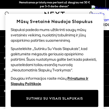
Nemokamas pristatymas perkant už daugiau nei 50 €
An error occurred on client
per 3–5 darbo dienas*
Dabar galite apsipirkti lietuvių kalba!
0
Mūsų socialiniai tinklai
Mūsų Svetainė Naudoja Slapukus
MOKYKLINĖ APRANGA
ŠVENTINĖ PAR
Slapukai padeda mums užtikrinti saugų mūsų
svetainės veikimą, nuolatinį tobulinimą ir jūsų
SCHOOLWEAR
apsipirkimo patirties suasmeninimą.
Mano paskyra
All Boys Schoolwear
Prisijunkite prie savo paskyros
Shoes
Spustelėkite „Sutinku Su Visais Slapukais“, kad
galėtumėte mėgautis geriausia apsipirkimo
Trousers
Pagalba
patirtimi. Šiuos nustatymus galite bet kada pakeisti,
Shorts
spustelėdami toliau esančią nuorodą
Shirts
Privatumas ir teisinė informacija
„Neautomatinis Slapukų Tvarkymas“.
Polo Shirts
Sweatshirts & Jumpers
Daugiau informacijos rasite mūsų
Privatumo Ir
Skyriai
Coats & Jackets
Slapukų Politikoje
.
Underwear
Kitos paslaugos
Socks
SUTINKU SU VISAIS SLAPUKAIS
Multipacks
© 2026 „Next Germany GmbH“. Visos teisės saugomos.
All Boys Sport & Swimwear