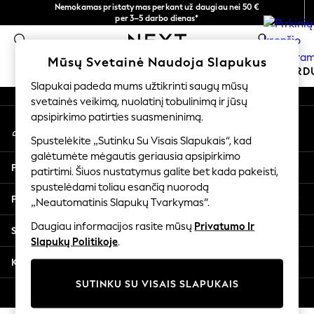
Nemokamas pristatymas perkant už daugiau nei 50 €
An error occurred on client
per 3–5 darbo dienas*
Dabar galite apsipirkti lietuvių kalba!
0
Mūsų socialiniai tinklai
Mūsų Svetainė Naudoja Slapukus
MOKYKLINĖ APRANGA
ŠVENTINĖ PAR
Slapukai padeda mums užtikrinti saugų mūsų
svetainės veikimą, nuolatinį tobulinimą ir jūsų
SCHOOLWEAR
apsipirkimo patirties suasmeninimą.
Mano paskyra
All Boys Schoolwear
Prisijunkite prie savo paskyros
Shoes
Spustelėkite „Sutinku Su Visais Slapukais“, kad
galėtumėte mėgautis geriausia apsipirkimo
Trousers
Pagalba
patirtimi. Šiuos nustatymus galite bet kada pakeisti,
Shorts
spustelėdami toliau esančią nuorodą
Shirts
Privatumas ir teisinė informacija
„Neautomatinis Slapukų Tvarkymas“.
Polo Shirts
Sweatshirts & Jumpers
Daugiau informacijos rasite mūsų
Privatumo Ir
Skyriai
Coats & Jackets
Slapukų Politikoje
.
Underwear
Kitos paslaugos
Socks
SUTINKU SU VISAIS SLAPUKAIS
Multipacks
© 2026 „Next Germany GmbH“. Visos teisės saugomos.
All Boys Sport & Swimwear