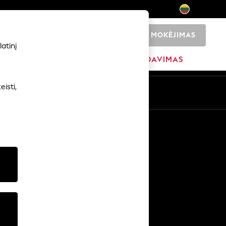
MOKĖJIMAS
0
atinį
ADŽIA
PREKIŲ ŽENKLAI
IŠPARDAVIMAS
isti,
Kitos paslaugos
Žiniasklaida ir spauda
Įmonė
NEXT karjeros