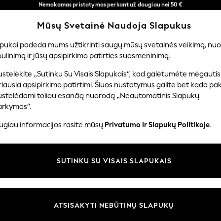
Greičiau ir saugiau,
per 3–5 darbo dienas*
atsiskaitymas naudojantis „Mokėjimas per banką“
Dabar galite apsipirkti lietuvių kalba!
Mūsų Svetainė Naudoja Slapukus
Mūsų socialiniai tinklai
apukai padeda mums užtikrinti saugų mūsų svetainės veikimą, nuol
ulinimą ir jūsų apsipirkimo patirties suasmeninimą.
ERNIUKAMS
KŪDIKIAMS
MOTERYS
VYRAI
PR
stelėkite „Sutinku Su Visais Slapukais“, kad galėtumėte mėgautis
iausia apsipirkimo patirtimi. Šiuos nustatymus galite bet kada pake
ustelėdami toliau esančią nuorodą „Neautomatinis Slapukų
arkymas“.
ir teisinė informacija
Skyriai
ugiau informacijos rasite mūsų
Privatumo Ir Slapukų Politikoje
.
 slapukų politika
Moterų
uostatos
Vyrams
SUTINKU SU VISAIS SLAPUKAIS
u tvarkyti slapukus
Berniukams
iepimų ir įvertinimų politika
Mergaitės
Pradžia
ATSISAKYTI NEBŪTINŲ SLAPUKŲ
Kūdikis