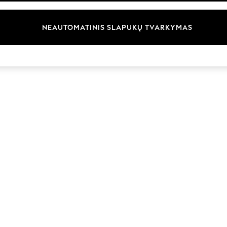
Prekių ženklai
NEAUTOMATINIS SLAPUKŲ TVARKYMAS
© 2026 „Next Germany GmbH“. Visos teisės saugomos.