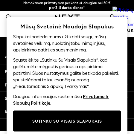
Nemokamas pristatymas perkant už daugiau nei 50 €
An error occurred on client
per 3–5 darbo dienas*
Dabar galite apsipirkti lietuvių kalba!
0
Mūsų socialiniai tinklai
Mūsų Svetainė Naudoja Slapukus
MOKYKLINĖ APRANGA
MERGAITĖMS
BERNIU
Slapukai padeda mums užtikrinti saugų mūsų
svetainės veikimą, nuolatinį tobulinimą ir jūsų
SCHOOLWEAR
apsipirkimo patirties suasmeninimą.
Mano paskyra
All Boys Schoolwear
Prisijunkite prie savo paskyros
Shoes
Spustelėkite „Sutinku Su Visais Slapukais“, kad
galėtumėte mėgautis geriausia apsipirkimo
Trousers
Pagalba
patirtimi. Šiuos nustatymus galite bet kada pakeisti,
Shorts
spustelėdami toliau esančią nuorodą
Shirts
Privatumas ir teisinė informacija
„Neautomatinis Slapukų Tvarkymas“.
Polo Shirts
Sweatshirts & Jumpers
Daugiau informacijos rasite mūsų
Privatumo Ir
Skyriai
Coats & Jackets
Slapukų Politikoje
.
Underwear
Kitos paslaugos
Socks
SUTINKU SU VISAIS SLAPUKAIS
Multipacks
© 2026 „Next Germany GmbH“. Visos teisės saugomos.
All Boys Sport & Swimwear