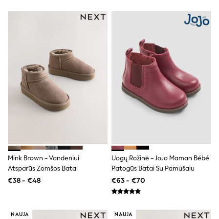
T-Shirts
Vests
Boys Holiday Shop
All swimwear
Ponchos & Toweling sets
Sun Hats & Caps
Polo Shirts
Rash Vests
Sandals & Sliders
Shirts
Shorts
Sunglasses
Sunsafe Swimwear
Swimshorts
Tops & T-Shirts
Girls Holiday Shop
All swimwear
Mink Brown - Vandeniui
Uogų Rožinė - JoJo Maman Bébé
Beach Dresses & Kaftans
Atsparūs Zomšos Batai
Patogūs Batai Su Pamušalu
Dresses
€38 - €48
€63 - €70
Sun Hats & Caps
Jumpsuits & Playsuits
Rash Vests
Sandals & Sliders
NAUJA
NAUJA