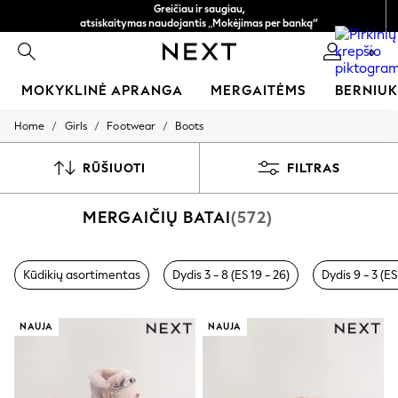
Greičiau ir saugiau,
atsiskaitymas naudojantis „Mokėjimas per banką“
Nemokamas pristatymas perkant už daugiau nei 50 €
0
per 3–5 darbo dienas*
MOKYKLINĖ APRANGA
MERGAITĖMS
BERNIU
/
/
/
Home
Girls
Footwear
Boots
SCHOOLWEAR
All Boys Schoolwear
Shoes
RŪŠIUOTI
FILTRAS
Trousers
Shorts
MERGAIČIŲ BATAI
(572)
Shirts
Polo Shirts
Sweatshirts & Jumpers
Coats & Jackets
Kūdikių asortimentas
Dydis 3 - 8 (ES 19 - 26)
Dydis 9 - 3 (ES
Underwear
Socks
Multipacks
NAUJA
NAUJA
All Boys Sport & Swimwear
Trainers & Pumps
Swimwear
Tops