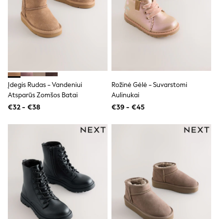
All Holiday Shop
Tops
Dresses
Shorts
Skirts
Sandals & Sliders
Rash Vests
Sun Safe Swimwear
Sun Hats & Caps
Įdegis Rudas - Vandeniui
Rožinė Gėlė - Suvarstomi
All Footwear
New In
Atsparūs Zomšos Batai
Aulinukai
Boots
€32 - €38
€39 - €45
Half Sizes
Slippers
Trainers
Wellies
Wide Fit
Shoes
All Underwear
New In
Nighties
Pyjamas
Robes
Socks & Tights