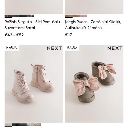
Clarks
Start Rite
Smiggle
Eastpak
Rožinis Blizgutis - Šilti Pamušalu
Įdegis Rudas - Zomšiniai Kūdikių
All Accessories
All Bags & Backpacks
Suvarstomi Batai
Aulinukai (0-24mėn.)
Girls Bags
€42 - €52
€17
Boys Bags
Lunchbags
NAUJA
NAUJA
Drink Bottles
Stationery
Jumpers
Polo Shirts
T-Shirts
Bags
Blouses
Shirts
Polo Shirts
HOLIDAY SHOP
Women's Holiday Shop
All Swimwear
All Beachwear
Bags & Accessories
Beach Dresses & Kaftans