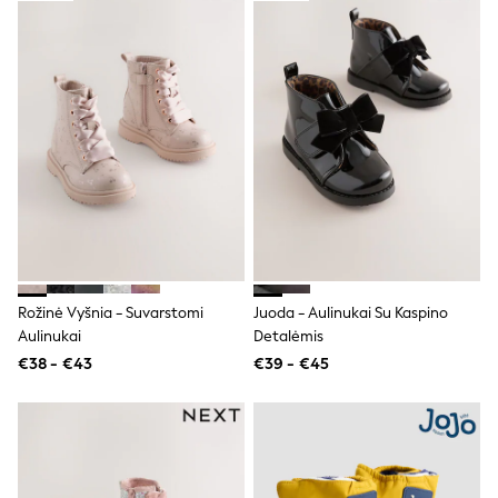
Shorts
Skirts
Sunglasses
Sunsafe Swimwear
Swimsuits
Tops & T-Shirts
Baby Holiday Shop
Baby Travel Accessories
All Accessories
Beach Bags
Luggage
Beach Towels
Birkenstock
Crocs
Havaianas
Rožinė Vyšnia - Suvarstomi
Juoda - Aulinukai Su Kaspino
Pour Moi
Aulinukai
Detalėmis
Rayban
€38 - €43
€39 - €45
Skechers
Trousers
GIRLS
New In
New in from Next
New In
Trending: Top & Short Sets