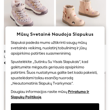
Shorts
Joggers
adidas
Nike
All Girls Schoolwear
Shoes
Dresses
Mūsų Svetainė Naudoja Slapukus
Trousers
Skirts
Slapukai padeda mums užtikrinti saugų mūsų
Shirts
Polo Shirts
svetainės veikimą, nuolatinį tobulinimą ir jūsų
Rožinis Gyvūnas - Lipnios
Rožinis Siuvinėjimas - „Chelsea“
Sweatshirts
apsipirkimo patirties suasmeninimą.
Užsegimo Žygio Batai
Užtrauktuku Užsegami Aulinukai
Cardigans
Spustelėkite „Sutinku Su Visais Slapukais“, kad
Coats & Jackets
Su Kutais
€43 - €49
€41 - €46
Underwear
galėtumėte mėgautis geriausia apsipirkimo
Socks & Tights
patirtimi. Šiuos nustatymus galite bet kada pakeisti,
NAUJA
Multipacks
spustelėdami toliau esančią nuorodą
All Girls Sports & Swimwear
„Neautomatinis Slapukų Tvarkymas“.
Trainers & Pumps
Swimwear
Daugiau informacijos rasite mūsų
Privatumo Ir
Tops
Slapukų Politikoje
.
Leggings
Shorts
Joggers