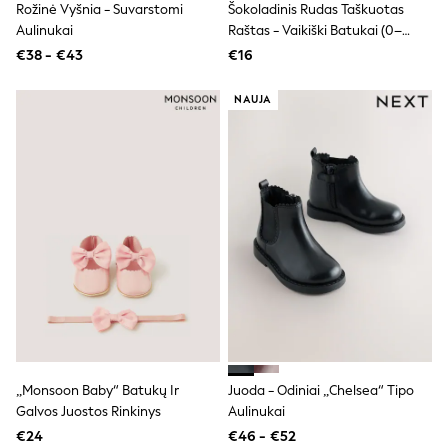
Rožinė Vyšnia - Suvarstomi
Šokoladinis Rudas Taškuotas
Dresses
Flip Flops
Aulinukai
Raštas - Vaikiški Batukai (0–
Sliders
18mėn.)
€38 - €43
€16
Jumpsuits & Playsuits
Linen Collection
NAUJA
Sandals
Shorts
Trousers
Sun Hats & Caps
Tops & T-Shirts
Sunglasses
Men's Holiday Shop
All Swimwear
Accessories
Bags & Luggage
Footwear
Hats
Linen Collection
Loafers
Polo Shirts
Sandals & Flipflops
„Monsoon Baby“ Batukų Ir
Juoda - Odiniai „Chelsea“ Tipo
Shirts
Galvos Juostos Rinkinys
Aulinukai
Shorts
€24
€46 - €52
Sunglasses