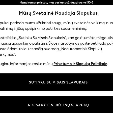
Nemokamas pristatymas perkant už daugiau nei 50 €
per 3–5 darbo dienas*
Mūsų Svetainė Naudoja Slapukus
Dabar galite apsipirkti lietuvių kalba!
Mūsų socialiniai tinklai
apukai padeda mums užtikrinti saugų mūsų svetainės veikimą, nuol
ulinimą ir jūsų apsipirkimo patirties suasmeninimą.
TUVĖ
MERGAITĖMS
BERNIUKAMS
KŪDIKIAMS
M
stelėkite „Sutinku Su Visais Slapukais“, kad galėtumėte mėgautis
iausia apsipirkimo patirtimi. Šiuos nustatymus galite bet kada pake
ustelėdami toliau esančią nuorodą „Neautomatinis Slapukų
arkymas“.
ir teisinė informacija
Skyriai
ugiau informacijos rasite mūsų
Privatumo Ir Slapukų Politikoje
.
 slapukų politika
Moterų
uostatos
Vyrams
SUTINKU SU VISAIS SLAPUKAIS
u tvarkyti slapukus
Berniukams
iepimų ir įvertinimų politika
Mergaitės
Pradžia
ATSISAKYTI NEBŪTINŲ SLAPUKŲ
Kūdikis