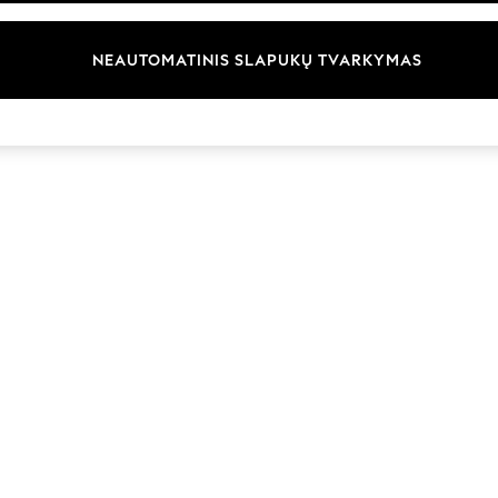
Prekių ženklai
NEAUTOMATINIS SLAPUKŲ TVARKYMAS
© 2026 „Next Germany GmbH“. Visos teisės saugomos.