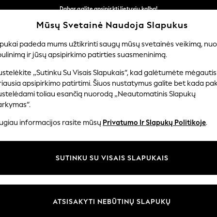
Dabar galite apsipirkti lietuvių kalba!
Greičiau ir saugiau,
Mūsų Svetainė Naudoja Slapukus
atsiskaitymas naudojantis „Mokėjimas per banką“
Mūsų socialiniai tinklai
apukai padeda mums užtikrinti saugų mūsų svetainės veikimą, nuol
ulinimą ir jūsų apsipirkimo patirties suasmeninimą.
ERNIUKAMS
KŪDIKIAMS
MOTERYS
VYRAI
PR
stelėkite „Sutinku Su Visais Slapukais“, kad galėtumėte mėgautis
iausia apsipirkimo patirtimi. Šiuos nustatymus galite bet kada pake
ustelėdami toliau esančią nuorodą „Neautomatinis Slapukų
arkymas“.
ir teisinė informacija
Skyriai
ugiau informacijos rasite mūsų
Privatumo Ir Slapukų Politikoje
.
 slapukų politika
Moterų
uostatos
Vyrams
SUTINKU SU VISAIS SLAPUKAIS
u tvarkyti slapukus
Berniukams
iepimų ir įvertinimų politika
Mergaitės
Pradžia
ATSISAKYTI NEBŪTINŲ SLAPUKŲ
Kūdikis