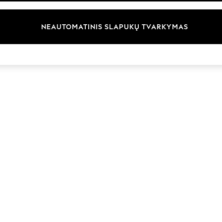
Prekių ženklai
NEAUTOMATINIS SLAPUKŲ TVARKYMAS
© 2026 „Next Germany GmbH“. Visos teisės saugomos.