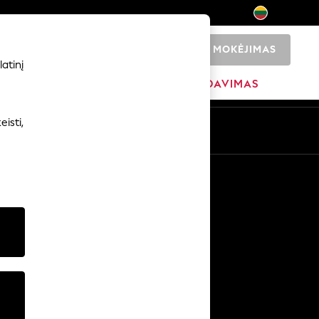
MOKĖJIMAS
0
atinį
ADŽIA
PREKIŲ ŽENKLAI
IŠPARDAVIMAS
isti,
Kitos paslaugos
Žiniasklaida ir spauda
Įmonė
NEXT karjeros