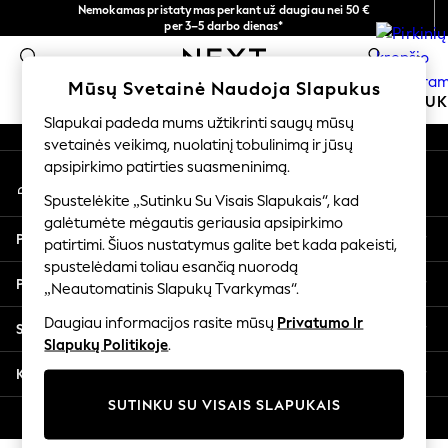
Nemokamas pristatymas perkant už daugiau nei 50 €
An error occurred on client
per 3–5 darbo dienas*
Dabar galite apsipirkti lietuvių kalba!
0
Mūsų socialiniai tinklai
Mūsų Svetainė Naudoja Slapukus
MOKYKLINĖ APRANGA
MERGAITĖMS
BERNIU
Slapukai padeda mums užtikrinti saugų mūsų
svetainės veikimą, nuolatinį tobulinimą ir jūsų
SCHOOLWEAR
apsipirkimo patirties suasmeninimą.
Mano paskyra
All Boys Schoolwear
Prisijunkite prie savo paskyros
Shoes
Spustelėkite „Sutinku Su Visais Slapukais“, kad
galėtumėte mėgautis geriausia apsipirkimo
Trousers
Pagalba
patirtimi. Šiuos nustatymus galite bet kada pakeisti,
Shorts
spustelėdami toliau esančią nuorodą
Shirts
Privatumas ir teisinė informacija
„Neautomatinis Slapukų Tvarkymas“.
Polo Shirts
Sweatshirts & Jumpers
Daugiau informacijos rasite mūsų
Privatumo Ir
Skyriai
Coats & Jackets
Slapukų Politikoje
.
Underwear
Kitos paslaugos
Socks
SUTINKU SU VISAIS SLAPUKAIS
Multipacks
© 2026 „Next Germany GmbH“. Visos teisės saugomos.
All Boys Sport & Swimwear