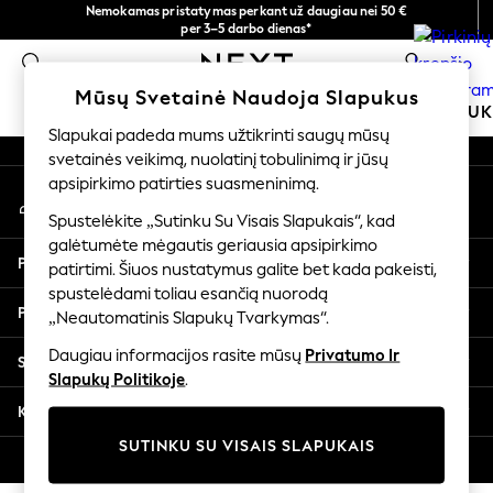
Nemokamas pristatymas perkant už daugiau nei 50 €
An error occurred on client
per 3–5 darbo dienas*
Dabar galite apsipirkti lietuvių kalba!
0
Mūsų socialiniai tinklai
Mūsų Svetainė Naudoja Slapukus
MOKYKLINĖ APRANGA
MERGAITĖMS
BERNIU
Slapukai padeda mums užtikrinti saugų mūsų
svetainės veikimą, nuolatinį tobulinimą ir jūsų
SCHOOLWEAR
apsipirkimo patirties suasmeninimą.
Mano paskyra
All Boys Schoolwear
Prisijunkite prie savo paskyros
Shoes
Spustelėkite „Sutinku Su Visais Slapukais“, kad
galėtumėte mėgautis geriausia apsipirkimo
Trousers
Pagalba
patirtimi. Šiuos nustatymus galite bet kada pakeisti,
Shorts
spustelėdami toliau esančią nuorodą
Shirts
Privatumas ir teisinė informacija
„Neautomatinis Slapukų Tvarkymas“.
Polo Shirts
Sweatshirts & Jumpers
Daugiau informacijos rasite mūsų
Privatumo Ir
Skyriai
Coats & Jackets
Slapukų Politikoje
.
Underwear
Kitos paslaugos
Socks
SUTINKU SU VISAIS SLAPUKAIS
Multipacks
© 2026 „Next Germany GmbH“. Visos teisės saugomos.
All Boys Sport & Swimwear