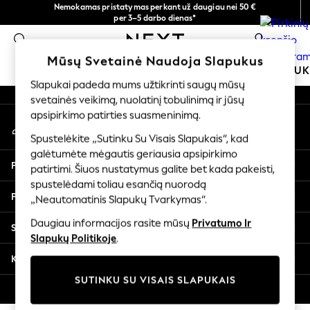
Nemokamas pristatymas perkant už daugiau nei 50 €
An error occurred on client
per 3–5 darbo dienas*
Dabar galite apsipirkti lietuvių kalba!
0
Mūsų socialiniai tinklai
Mūsų Svetainė Naudoja Slapukus
MOKYKLINĖ APRANGA
MERGAITĖMS
BERNIU
Slapukai padeda mums užtikrinti saugų mūsų
svetainės veikimą, nuolatinį tobulinimą ir jūsų
SCHOOLWEAR
apsipirkimo patirties suasmeninimą.
Mano paskyra
All Boys Schoolwear
Prisijunkite prie savo paskyros
Shoes
Spustelėkite „Sutinku Su Visais Slapukais“, kad
galėtumėte mėgautis geriausia apsipirkimo
Trousers
Pagalba
patirtimi. Šiuos nustatymus galite bet kada pakeisti,
Shorts
spustelėdami toliau esančią nuorodą
Shirts
Privatumas ir teisinė informacija
„Neautomatinis Slapukų Tvarkymas“.
Polo Shirts
Sweatshirts & Jumpers
Daugiau informacijos rasite mūsų
Privatumo Ir
Skyriai
Coats & Jackets
Slapukų Politikoje
.
Underwear
Kitos paslaugos
Socks
SUTINKU SU VISAIS SLAPUKAIS
Multipacks
© 2026 „Next Germany GmbH“. Visos teisės saugomos.
All Boys Sport & Swimwear