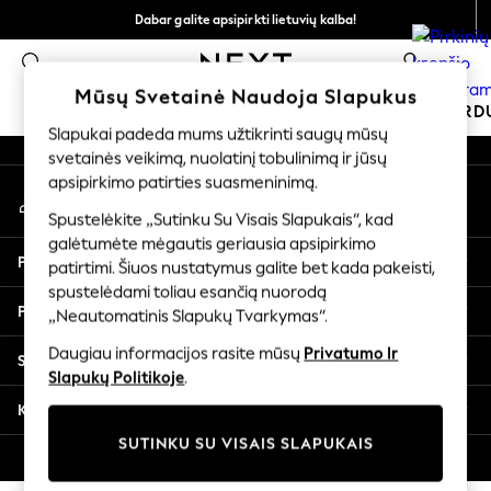
Dabar galite apsipirkti lietuvių kalba!
An error occurred on client
Greičiau ir saugiau,
0
atsiskaitymas naudojantis „Mokėjimas per banką“
Mūsų socialiniai tinklai
Mūsų Svetainė Naudoja Slapukus
MOKYKLINĖ APRANGA
ŠVENTINĖ PAR
Slapukai padeda mums užtikrinti saugų mūsų
svetainės veikimą, nuolatinį tobulinimą ir jūsų
SCHOOLWEAR
apsipirkimo patirties suasmeninimą.
Mano paskyra
All Boys Schoolwear
Prisijunkite prie savo paskyros
Shoes
Spustelėkite „Sutinku Su Visais Slapukais“, kad
galėtumėte mėgautis geriausia apsipirkimo
Trousers
Pagalba
patirtimi. Šiuos nustatymus galite bet kada pakeisti,
Shorts
spustelėdami toliau esančią nuorodą
Shirts
Privatumas ir teisinė informacija
„Neautomatinis Slapukų Tvarkymas“.
Polo Shirts
Sweatshirts & Jumpers
Daugiau informacijos rasite mūsų
Privatumo Ir
Skyriai
Coats & Jackets
Slapukų Politikoje
.
Underwear
Kitos paslaugos
Socks
SUTINKU SU VISAIS SLAPUKAIS
Multipacks
© 2026 „Next Germany GmbH“. Visos teisės saugomos.
All Boys Sport & Swimwear