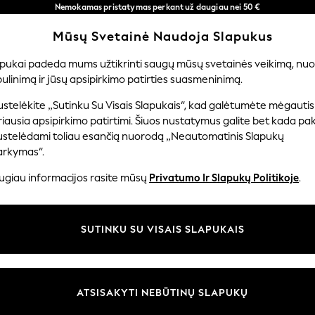
Nemokamas pristatymas perkant už daugiau nei 50 €
per 3–5 darbo dienas*
Mūsų Svetainė Naudoja Slapukus
Dabar galite apsipirkti lietuvių kalba!
Mūsų socialiniai tinklai
apukai padeda mums užtikrinti saugų mūsų svetainės veikimą, nuol
ulinimą ir jūsų apsipirkimo patirties suasmeninimą.
ERNIUKAMS
KŪDIKIAMS
MOTERYS
VYRAI
PR
stelėkite „Sutinku Su Visais Slapukais“, kad galėtumėte mėgautis
iausia apsipirkimo patirtimi. Šiuos nustatymus galite bet kada pake
ustelėdami toliau esančią nuorodą „Neautomatinis Slapukų
arkymas“.
ir teisinė informacija
Skyriai
ugiau informacijos rasite mūsų
Privatumo Ir Slapukų Politikoje
.
 slapukų politika
Moterų
uostatos
Vyrams
SUTINKU SU VISAIS SLAPUKAIS
u tvarkyti slapukus
Berniukams
iepimų ir įvertinimų politika
Mergaitės
Pradžia
ATSISAKYTI NEBŪTINŲ SLAPUKŲ
Kūdikis