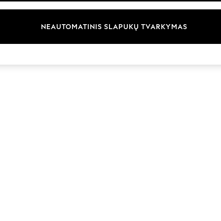
Prekių ženklai
NEAUTOMATINIS SLAPUKŲ TVARKYMAS
© 2026 „Next Germany GmbH“. Visos teisės saugomos.