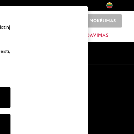
MOKĖJIMAS
0
atinį
ADŽIA
PREKIŲ ŽENKLAI
IŠPARDAVIMAS
isti,
Kitos paslaugos
Žiniasklaida ir spauda
Įmonė
NEXT karjeros