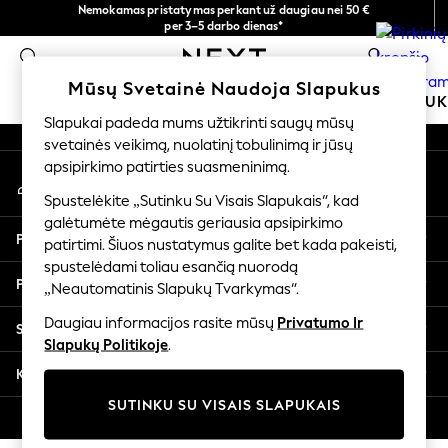
Nemokamas pristatymas perkant už daugiau nei 50 €
An error occurred on client
per 3–5 darbo dienas*
Dabar galite apsipirkti lietuvių kalba!
0
Mūsų socialiniai tinklai
Mūsų Svetainė Naudoja Slapukus
MOKYKLINĖ APRANGA
MERGAITĖMS
BERNIU
Slapukai padeda mums užtikrinti saugų mūsų
svetainės veikimą, nuolatinį tobulinimą ir jūsų
SCHOOLWEAR
apsipirkimo patirties suasmeninimą.
Mano paskyra
All Boys Schoolwear
Prisijunkite prie savo paskyros
Shoes
Spustelėkite „Sutinku Su Visais Slapukais“, kad
galėtumėte mėgautis geriausia apsipirkimo
Trousers
Pagalba
patirtimi. Šiuos nustatymus galite bet kada pakeisti,
Shorts
spustelėdami toliau esančią nuorodą
Shirts
Privatumas ir teisinė informacija
„Neautomatinis Slapukų Tvarkymas“.
Polo Shirts
Sweatshirts & Jumpers
Daugiau informacijos rasite mūsų
Privatumo Ir
Skyriai
Coats & Jackets
Slapukų Politikoje
.
Underwear
Kitos paslaugos
Socks
SUTINKU SU VISAIS SLAPUKAIS
Multipacks
© 2026 „Next Germany GmbH“. Visos teisės saugomos.
All Boys Sport & Swimwear