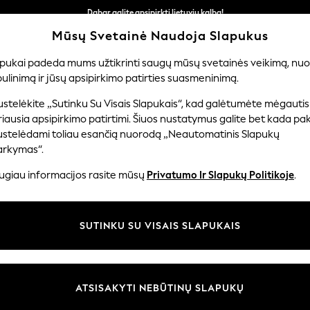
Dabar galite apsipirkti lietuvių kalba!
Greičiau ir saugiau,
Mūsų Svetainė Naudoja Slapukus
atsiskaitymas naudojantis „Mokėjimas per banką“
apukai padeda mums užtikrinti saugų mūsų svetainės veikimą, nuol
ulinimą ir jūsų apsipirkimo patirties suasmeninimą.
ERNIUKAMS
KŪDIKIAMS
MOTERYS
VYRAI
PR
stelėkite „Sutinku Su Visais Slapukais“, kad galėtumėte mėgautis
iausia apsipirkimo patirtimi. Šiuos nustatymus galite bet kada pake
ustelėdami toliau esančią nuorodą „Neautomatinis Slapukų
VYRIŠKI FLISAI
(418)
arkymas“.
ugiau informacijos rasite mūsų
Privatumo Ir Slapukų Politikoje
.
ant apie buvimą lauke, aukštos kokybės vilnonės striukės yra jūsų pagrin
 žinomus prekės ženklus kaip „The North Face“ ir „Mountain Warehouse“, ir 
inėmis striukėmis, kurias galima sluoksniuoti po apačia arba ant jos, ir
SUTINKU SU VISAIS SLAPUKAIS
kakle ir gobtuvais. Raskite jaukius drabužių sluoksnius, kurie neleis jums
Prekių ženklas
Spalva
Dydžio 
ATSISAKYTI NEBŪTINŲ SLAPUKŲ