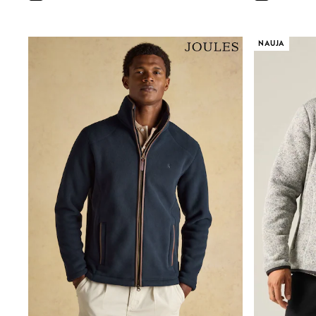
Joggers
adidas
Nike
NAUJA
Shop All
Shoes
Coats & Jackets
Bags & Accessories
Shirts
Polo Shirts
Shop all
Shoes
Coats & Jackets
Bags
Polo Shirts
Blue
Black
White
Grey
Green
Red
All Branded Schoolwear
adidas
Nike
Hype