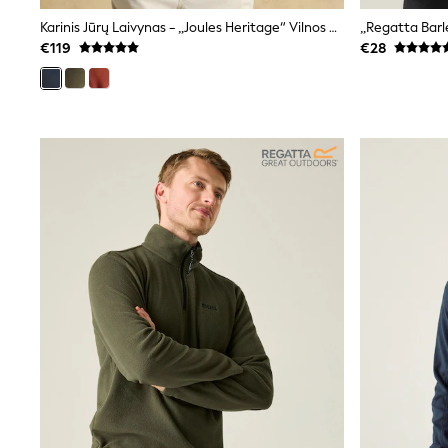
Clarks
Karinis Jūrų Laivynas - „Joules Heritage“ Vilnos Užtrauktukas
„Regatta Barle
Start Rite
€119
€28
Smiggle
Eastpak
All Accessories
All Bags & Backpacks
Girls Bags
Boys Bags
Lunchbags
Drink Bottles
Stationery
Jumpers
Polo Shirts
T-Shirts
Bags
Blouses
Shirts
Polo Shirts
HOLIDAY SHOP
Women's Holiday Shop
All Swimwear
All Beachwear
Bags & Accessories