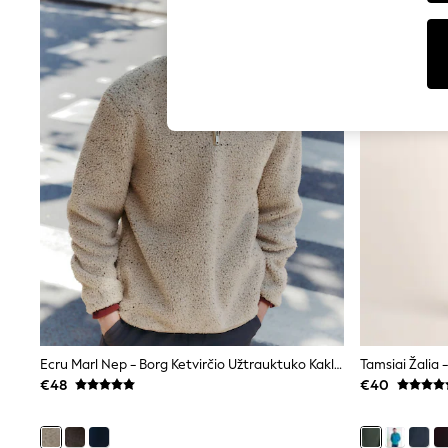
Tops
Shorts
Joggers
adidas
Nike
All Girls Schoolwear
Shoes
Dresses
Trousers
Skirts
Shirts
Polo Shirts
Sweatshirts
Cardigans
Coats & Jackets
Underwear
Socks & Tights
Multipacks
All Girls Sports & Swimwear
Trainers & Pumps
Ecru Marl Nep - Borg Ketvirčio Užtrauktuko Kaklo Piltuvo Formos Flisinis Megztinis
Swimwear
€48
€40
Tops
Leggings
Shorts