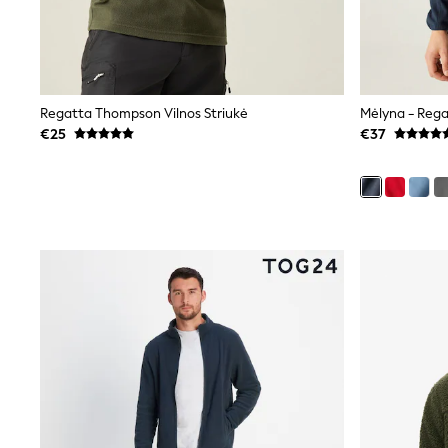
Beach Dresses & Kaftans
Dresses
Flip Flops
Sliders
Jumpsuits & Playsuits
Linen Collection
Regatta Thompson Vilnos Striukė
Mėlyna - Regat
Sandals
€25
€37
Shorts
Trousers
Sun Hats & Caps
Tops & T-Shirts
Sunglasses
Men's Holiday Shop
All Swimwear
Accessories
Bags & Luggage
Footwear
Hats
Linen Collection
Loafers
Polo Shirts
Sandals & Flipflops
Shirts
Shorts