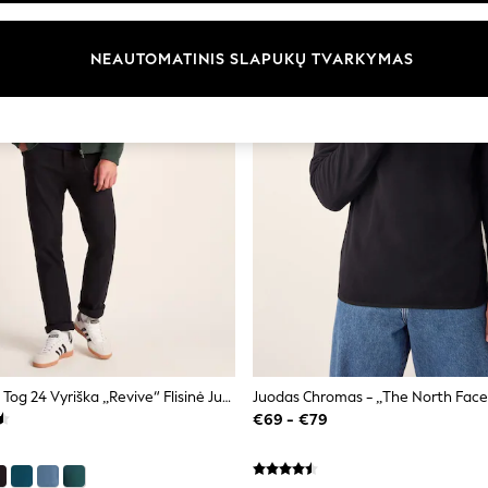
NEAUTOMATINIS SLAPUKŲ TVARKYMAS
Tamsiai Žalia - Tog 24 Vyriška „Revive“ Flisinė Juoda Striukė
€69 - €79