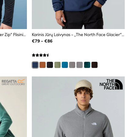
Juoda - „Under Armour Tech Quarter Zip“ Flisinis Marškinėliai
Karinis Jūrų Laivynas - „The North Face Glacier“ 1/4 Flisinė Striukė Su Užtrauktuku
€79 - €86