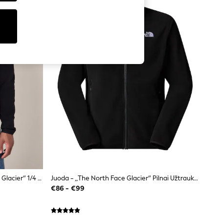
Juodas Chromas - „The North Face Glacier“ 1/4 Flisinė Striukė Su Užtrauktuku
Juoda - „The North Face Glacier“ Pilnai Užtrauktuku Flisinis Megztinis
€86 - €99