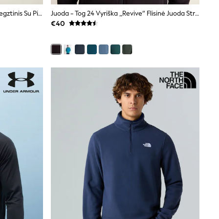
Mėlyna - Regatta Frankie Flisinis Megztinis Su Pilnu Užtrauktuku
Juoda - Tog 24 Vyriška „Revive“ Flisinė Juoda Striukė
€40