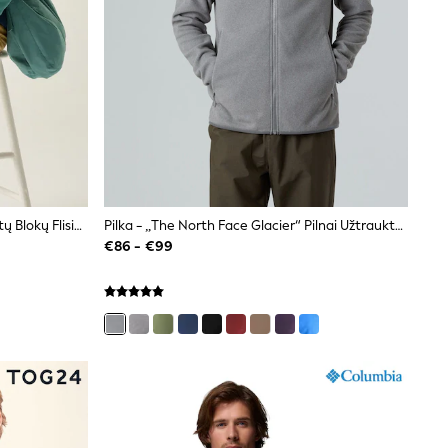
Mėlyna - „Regatta Frankie“ Spalvotų Blokų Flisinis Megztinis
Pilka - „The North Face Glacier“ Pilnai Užtrauktuku Flisinis Megztinis
€86 - €99