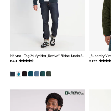
Sunglasses
T-Shirts
Vests
Boys Holiday Shop
All swimwear
Ponchos & Toweling sets
Sun Hats & Caps
Polo Shirts
Rash Vests
Sandals & Sliders
Shirts
Shorts
Mėlyna - Tog 24 Vyriška „Revive“ Flisinė Juoda Striukė
„Superdry Vin
Sunglasses
€40
€122
Sunsafe Swimwear
Swimshorts
Tops & T-Shirts
Girls Holiday Shop
All swimwear
Beach Dresses & Kaftans
Dresses
Sun Hats & Caps
Jumpsuits & Playsuits
Rash Vests