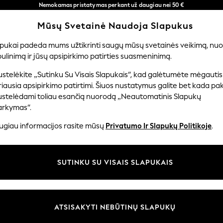
Nemokamas pristatymas perkant už daugiau nei 50 €
per 3–5 darbo dienas*
Mūsų Svetainė Naudoja Slapukus
Dabar galite apsipirkti lietuvių kalba!
Mūsų socialiniai tinklai
apukai padeda mums užtikrinti saugų mūsų svetainės veikimą, nuol
ulinimą ir jūsų apsipirkimo patirties suasmeninimą.
TUVĖ
MERGAITĖMS
BERNIUKAMS
KŪDIKIAMS
M
stelėkite „Sutinku Su Visais Slapukais“, kad galėtumėte mėgautis
iausia apsipirkimo patirtimi. Šiuos nustatymus galite bet kada pake
ustelėdami toliau esančią nuorodą „Neautomatinis Slapukų
arkymas“.
ir teisinė informacija
Skyriai
ugiau informacijos rasite mūsų
Privatumo Ir Slapukų Politikoje
.
 slapukų politika
Moterų
uostatos
Vyrams
SUTINKU SU VISAIS SLAPUKAIS
u tvarkyti slapukus
Berniukams
iepimų ir įvertinimų politika
Mergaitės
Pradžia
ATSISAKYTI NEBŪTINŲ SLAPUKŲ
Kūdikis