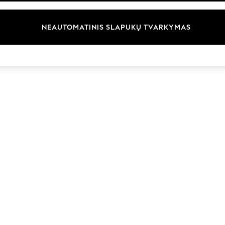
Prekių ženklai
NEAUTOMATINIS SLAPUKŲ TVARKYMAS
© 2026 „Next Germany GmbH“. Visos teisės saugomos.