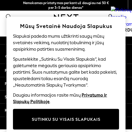
Nemokamas pristatymas perkant už daugiau nei 50 €
An error occurred on client
per 3–5 darbo dienas*
Dabar galite apsipirkti lietuvių kalba!
0
Mūsų socialiniai tinklai
Mūsų Svetainė Naudoja Slapukus
MOKYKLINĖ APRANGA
ŠVENTINĖ PAR
Slapukai padeda mums užtikrinti saugų mūsų
svetainės veikimą, nuolatinį tobulinimą ir jūsų
SCHOOLWEAR
apsipirkimo patirties suasmeninimą.
Mano paskyra
All Boys Schoolwear
Prisijunkite prie savo paskyros
Shoes
Spustelėkite „Sutinku Su Visais Slapukais“, kad
galėtumėte mėgautis geriausia apsipirkimo
Trousers
Pagalba
patirtimi. Šiuos nustatymus galite bet kada pakeisti,
Shorts
spustelėdami toliau esančią nuorodą
Shirts
Privatumas ir teisinė informacija
„Neautomatinis Slapukų Tvarkymas“.
Polo Shirts
Sweatshirts & Jumpers
Daugiau informacijos rasite mūsų
Privatumo Ir
Skyriai
Coats & Jackets
Slapukų Politikoje
.
Underwear
Kitos paslaugos
Socks
SUTINKU SU VISAIS SLAPUKAIS
Multipacks
© 2026 „Next Germany GmbH“. Visos teisės saugomos.
All Boys Sport & Swimwear