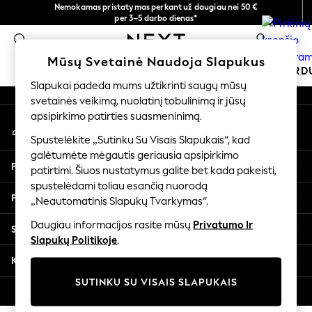
Nemokamas pristatymas perkant už daugiau nei 50 €
An error occurred on client
per 3–5 darbo dienas*
Dabar galite apsipirkti lietuvių kalba!
0
Mūsų socialiniai tinklai
Mūsų Svetainė Naudoja Slapukus
MOKYKLINĖ APRANGA
ŠVENTINĖ PAR
Slapukai padeda mums užtikrinti saugų mūsų
svetainės veikimą, nuolatinį tobulinimą ir jūsų
SCHOOLWEAR
apsipirkimo patirties suasmeninimą.
Mano paskyra
All Boys Schoolwear
Prisijunkite prie savo paskyros
Shoes
Spustelėkite „Sutinku Su Visais Slapukais“, kad
galėtumėte mėgautis geriausia apsipirkimo
Trousers
Pagalba
patirtimi. Šiuos nustatymus galite bet kada pakeisti,
Shorts
spustelėdami toliau esančią nuorodą
Shirts
Privatumas ir teisinė informacija
„Neautomatinis Slapukų Tvarkymas“.
Polo Shirts
Sweatshirts & Jumpers
Daugiau informacijos rasite mūsų
Privatumo Ir
Skyriai
Coats & Jackets
Slapukų Politikoje
.
Underwear
Kitos paslaugos
Socks
SUTINKU SU VISAIS SLAPUKAIS
Multipacks
© 2026 „Next Germany GmbH“. Visos teisės saugomos.
All Boys Sport & Swimwear