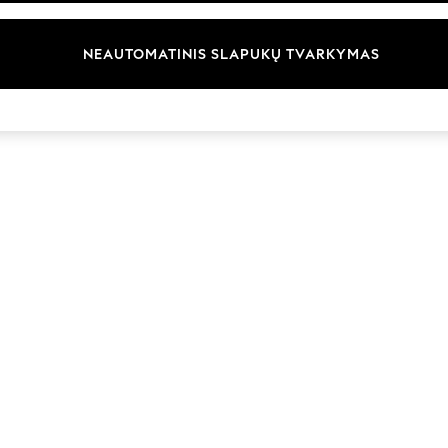
Prekių ženklai
NEAUTOMATINIS SLAPUKŲ TVARKYMAS
© 2026 „Next Germany GmbH“. Visos teisės saugomos.