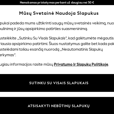
Nemokamas pristatymas perkant už daugiau nei 50 €
per 3–5 darbo dienas*
Mūsų Svetainė Naudoja Slapukus
Dabar galite apsipirkti lietuvių kalba!
Mūsų socialiniai tinklai
apukai padeda mums užtikrinti saugų mūsų svetainės veikimą, nuol
ulinimą ir jūsų apsipirkimo patirties suasmeninimą.
ERNIUKAMS
KŪDIKIAMS
MOTERYS
VYRAI
PR
stelėkite „Sutinku Su Visais Slapukais“, kad galėtumėte mėgautis
iausia apsipirkimo patirtimi. Šiuos nustatymus galite bet kada pake
ustelėdami toliau esančią nuorodą „Neautomatinis Slapukų
arkymas“.
ir teisinė informacija
Skyriai
ugiau informacijos rasite mūsų
Privatumo Ir Slapukų Politikoje
.
 slapukų politika
Moterų
uostatos
Vyrams
SUTINKU SU VISAIS SLAPUKAIS
u tvarkyti slapukus
Berniukams
iepimų ir įvertinimų politika
Mergaitės
Pradžia
ATSISAKYTI NEBŪTINŲ SLAPUKŲ
Kūdikis