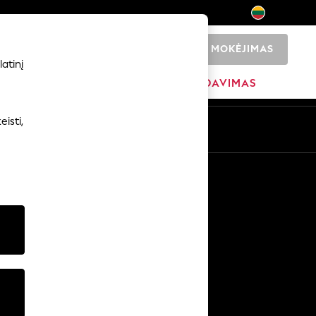
MOKĖJIMAS
0
atinį
ADŽIA
PREKIŲ ŽENKLAI
IŠPARDAVIMAS
isti,
Kitos paslaugos
Žiniasklaida ir spauda
Įmonė
NEXT karjeros