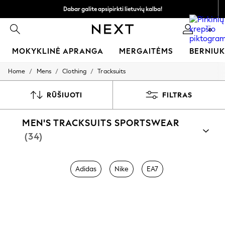
Dabar galite apsipirkti lietuvių kalba!
Greičiau ir saugiau,
0
atsiskaitymas naudojantis „Mokėjimas per banką“
MOKYKLINĖ APRANGA
MERGAITĖMS
BERNIU
/
/
/
Home
Mens
Clothing
Tracksuits
SCHOOLWEAR
All Boys Schoolwear
Shoes
RŪŠIUOTI
FILTRAS
Trousers
Shorts
MEN'S TRACKSUITS SPORTSWEAR
Shirts
Polo Shirts
(34)
Sweatshirts & Jumpers
Coats & Jackets
Underwear
Adidas
Nike
EA7
Socks
Multipacks
All Boys Sport & Swimwear
Trainers & Pumps
Swimwear
Tops