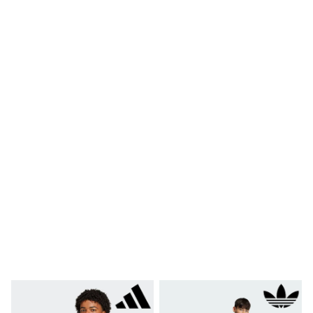
Clarks
Start Rite
Smiggle
Eastpak
All Accessories
All Bags & Backpacks
Girls Bags
Boys Bags
Lunchbags
Drink Bottles
Stationery
Jumpers
Polo Shirts
T-Shirts
Bags
Blouses
Shirts
Polo Shirts
HOLIDAY SHOP
Women's Holiday Shop
All Swimwear
All Beachwear
Bags & Accessories
Beach Dresses & Kaftans