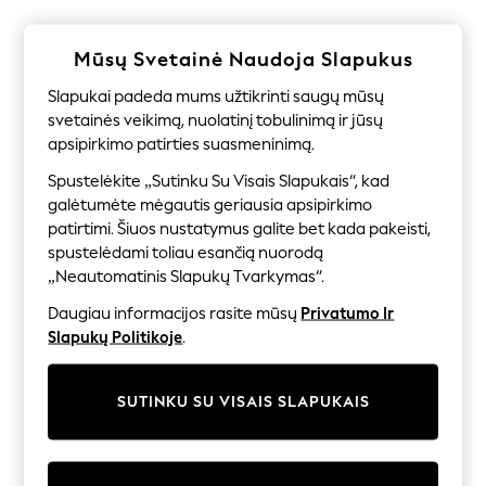
Shorts
Joggers
adidas
Mūsų Svetainė Naudoja Slapukus
Nike
All Girls Schoolwear
Slapukai padeda mums užtikrinti saugų mūsų
Shoes
svetainės veikimą, nuolatinį tobulinimą ir jūsų
Dresses
apsipirkimo patirties suasmeninimą.
Trousers
Skirts
Spustelėkite „Sutinku Su Visais Slapukais“, kad
Shirts
galėtumėte mėgautis geriausia apsipirkimo
Polo Shirts
patirtimi. Šiuos nustatymus galite bet kada pakeisti,
Sweatshirts
spustelėdami toliau esančią nuorodą
Cardigans
Coats & Jackets
„Neautomatinis Slapukų Tvarkymas“.
Underwear
Daugiau informacijos rasite mūsų
Privatumo Ir
Socks & Tights
Multipacks
Slapukų Politikoje
.
All Girls Sports & Swimwear
Trainers & Pumps
Swimwear
SUTINKU SU VISAIS SLAPUKAIS
Tops
Leggings
Shorts
Joggers