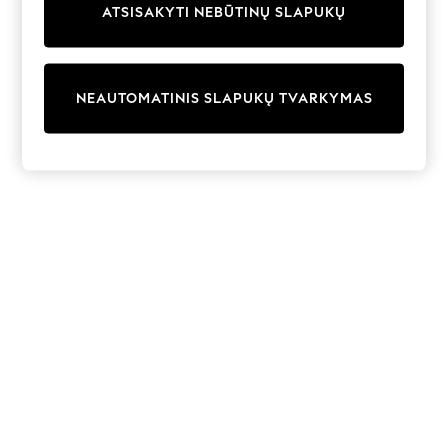
ATSISAKYTI NEBŪTINŲ SLAPUKŲ
adidas
Nike
Shop All
Shoes
Coats & Jackets
NEAUTOMATINIS SLAPUKŲ TVARKYMAS
Bags & Accessories
Shirts
Polo Shirts
Shop all
Shoes
Coats & Jackets
Bags
Polo Shirts
Blue
Black
White
Grey
Green
Red
All Branded Schoolwear
adidas
Nike
Hype