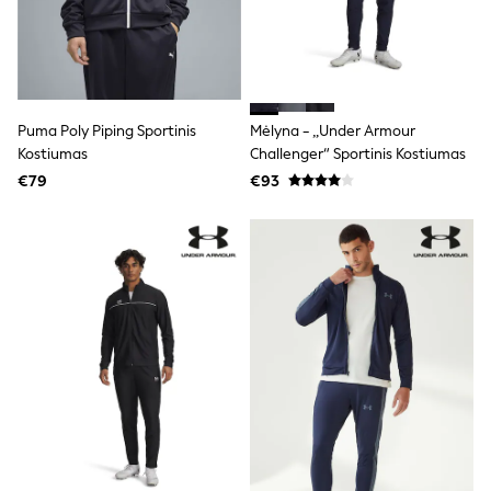
Shorts
Skirts
Sunglasses
Sunsafe Swimwear
Swimsuits
Tops & T-Shirts
Puma Poly Piping Sportinis
Mėlyna - „Under Armour
Baby Holiday Shop
Baby Travel Accessories
Kostiumas
Challenger“ Sportinis Kostiumas
All Accessories
€79
€93
Beach Bags
Luggage
Beach Towels
Birkenstock
Crocs
Havaianas
Pour Moi
Rayban
Skechers
Trousers
GIRLS
New In
New in from Next
New In
Trending: Top & Short Sets