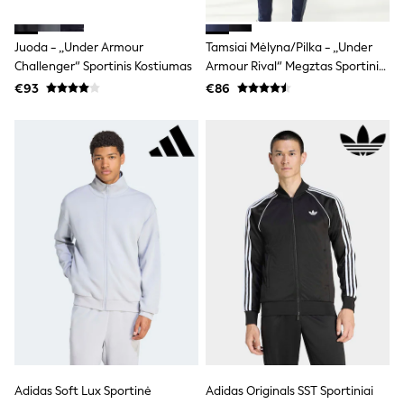
Trending: Clogs
Toy Story
Juoda - „Under Armour
Tamsiai Mėlyna/pilka - „Under
THE SET
50 - 92cm
Challenger“ Sportinis Kostiumas
Armour Rival“ Megztas Sportinis
98 - 110cm
Kostiumas Su Gobtuvu
€93
€86
116 - 134cm
140 - 174cm
All Clothing
T-Shirts
Dresses
Shorts & Skirts
Coats & Jackets
Sweatshirts & Hoodies
Knitwear
Sets & Outfits
Tops
Nightwear & Pyjamas
Trousers & Leggings
Shirts & Blouses
Swimwear
Jeans
Jumpsuits & Playsuits
Multipacks
Adidas Soft Lux Sportinė
Adidas Originals SST Sportiniai