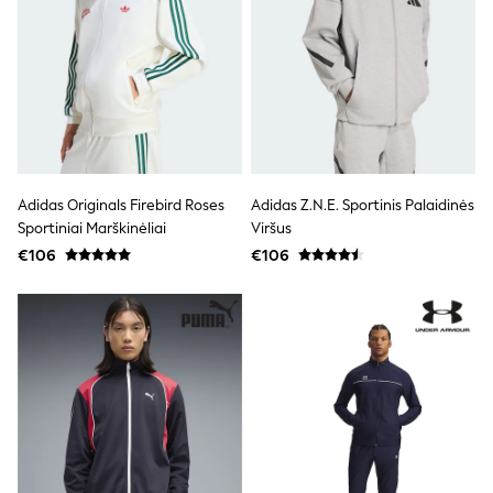
T-Shirts
Vests
Boys Holiday Shop
All swimwear
Ponchos & Toweling sets
Sun Hats & Caps
Polo Shirts
Rash Vests
Sandals & Sliders
Adidas Originals Firebird Roses
Adidas Z.N.E. Sportinis Palaidinės
Shirts
Sportiniai Marškinėliai
Viršus
Shorts
Sunglasses
€106
€106
Sunsafe Swimwear
Swimshorts
Tops & T-Shirts
Girls Holiday Shop
All swimwear
Beach Dresses & Kaftans
Dresses
Sun Hats & Caps
Jumpsuits & Playsuits
Rash Vests
Sandals & Sliders