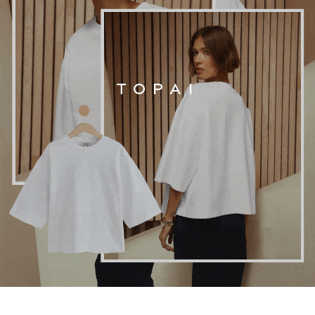
Bags
Polo Shirts
Blue
Black
White
TOPAI
Grey
Green
Red
All Branded Schoolwear
adidas
Nike
Hype
Clarks
Start Rite
Smiggle
Eastpak
All Accessories
All Bags & Backpacks
Girls Bags