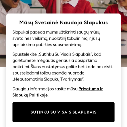
Swimwear
Tops
Shorts
Mūsų Svetainė Naudoja Slapukus
Joggers
Slapukai padeda mums užtikrinti saugų mūsų
adidas
svetainės veikimą, nuolatinį tobulinimą ir jūsų
Nike
apsipirkimo patirties suasmeninimą.
All Girls Schoolwear
Shoes
Spustelėkite „Sutinku Su Visais Slapukais“, kad
galėtumėte mėgautis geriausia apsipirkimo
Dresses
patirtimi. Šiuos nustatymus galite bet kada pakeisti,
Trousers
spustelėdami toliau esančią nuorodą
Skirts
„Neautomatinis Slapukų Tvarkymas“.
Shirts
Polo Shirts
Daugiau informacijos rasite mūsų
Privatumo Ir
Sweatshirts
Slapukų Politikoje
.
Cardigans
Coats & Jackets
SUTINKU SU VISAIS SLAPUKAIS
Underwear
Socks & Tights