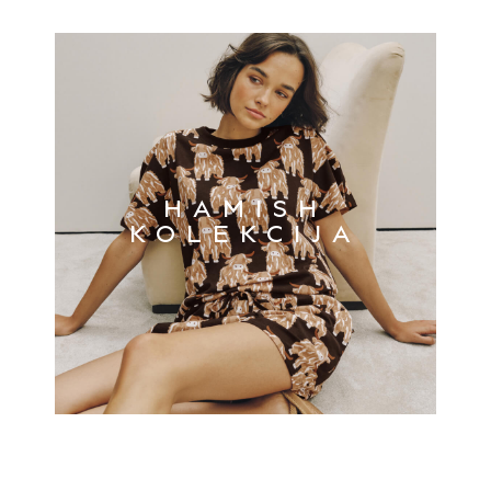
Boys Bags
Lunchbags
Drink Bottles
Stationery
Jumpers
Polo Shirts
T-Shirts
Bags
HAMISH
KOLEKCIJA
Blouses
Shirts
Polo Shirts
HOLIDAY SHOP
Women's Holiday Shop
All Swimwear
All Beachwear
Bags & Accessories
Beach Dresses & Kaftans
Dresses