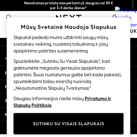
Nemokamas pristatymas perkant už daugiau nei 50 €
An error occurred on client
per 3–5 darbo dienas*
Dabar galite apsipirkti lietuvių kalba!
0
Mūsų socialiniai tinklai
Mūsų Svetainė Naudoja Slapukus
MOKYKLINĖ APRANGA
MERGAITĖMS
BERNIU
Slapukai padeda mums užtikrinti saugų mūsų
svetainės veikimą, nuolatinį tobulinimą ir jūsų
SCHOOLWEAR
apsipirkimo patirties suasmeninimą.
Mano paskyra
All Boys Schoolwear
Prisijunkite prie savo paskyros
Shoes
Spustelėkite „Sutinku Su Visais Slapukais“, kad
galėtumėte mėgautis geriausia apsipirkimo
Trousers
Pagalba
patirtimi. Šiuos nustatymus galite bet kada pakeisti,
Shorts
spustelėdami toliau esančią nuorodą
Shirts
Privatumas ir teisinė informacija
„Neautomatinis Slapukų Tvarkymas“.
Polo Shirts
Sweatshirts & Jumpers
Daugiau informacijos rasite mūsų
Privatumo Ir
Skyriai
Coats & Jackets
Slapukų Politikoje
.
Underwear
Kitos paslaugos
Socks
SUTINKU SU VISAIS SLAPUKAIS
Multipacks
© 2026 „Next Germany GmbH“. Visos teisės saugomos.
All Boys Sport & Swimwear