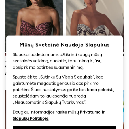
Shorts
Joggers
adidas
Nike
All Girls Schoolwear
Shoes
Dresses
Trousers
Mūsų Svetainė Naudoja Slapukus
Skirts
Shirts
Slapukai padeda mums užtikrinti saugų mūsų
Polo Shirts
Uoga/Juodasis Leopardas -
Juoda/Cream Delno Spalva -
svetainės veikimą, nuolatinį tobulinimą ir jūsų
Sweatshirts
Sukta Paminkštinta Laidų
Laiduotas Bikinio Viršus Su
Cardigans
apsipirkimo patirties suasmeninimą.
Coats & Jackets
Juostele Su Dirželiu
Juostele
€29
€33
Spustelėkite „Sutinku Su Visais Slapukais“, kad
Underwear
galėtumėte mėgautis geriausia apsipirkimo
Socks & Tights
Multipacks
patirtimi. Šiuos nustatymus galite bet kada pakeisti,
All Girls Sports & Swimwear
spustelėdami toliau esančią nuorodą
Trainers & Pumps
„Neautomatinis Slapukų Tvarkymas“.
Swimwear
Tops
Daugiau informacijos rasite mūsų
Privatumo Ir
Leggings
Slapukų Politikoje
.
Shorts
Joggers