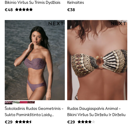
Shorts
Bikinio Viršus Su Trimis Dydžiais
Kelnaitės
Skirts
€48
€38
Sunglasses
Sunsafe Swimwear
Swimsuits
Tops & T-Shirts
Baby Holiday Shop
Baby Travel Accessories
All Accessories
Beach Bags
Luggage
Beach Towels
Birkenstock
Crocs
Havaianas
Pour Moi
Rayban
Skechers
Trousers
GIRLS
Šokoladinis Rudas Geometrinis -
Rudas Daugiaspalvis Animal -
New In
Sukta Paminkštinta Laidų
Bikini Viršus Su Dirželiu Ir Dirželiu
New in from Next
Juostele Su Dirželiu
€29
€29
New In
Trending: Top & Short Sets