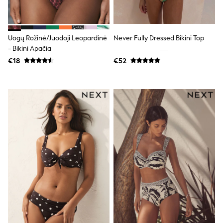
Dresses
Flip Flops
Sliders
Jumpsuits & Playsuits
Uogų Rožinė/juodoji Leopardinė
Never Fully Dressed Bikini Top
Linen Collection
- Bikini Apačia
Sandals
€18
€52
Shorts
Trousers
Sun Hats & Caps
Tops & T-Shirts
Sunglasses
Men's Holiday Shop
All Swimwear
Accessories
Bags & Luggage
Footwear
Hats
Linen Collection
Loafers
Polo Shirts
Sandals & Flipflops
Shirts
Shorts
Sunglasses