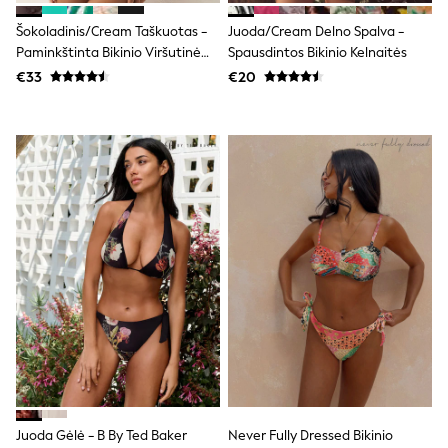
T-Shirts
Šokoladinis/Cream Taškuotas -
Juoda/Cream Delno Spalva -
Vests
Paminkštinta Bikinio Viršutinė
Spausdintos Bikinio Kelnaitės
Boys Holiday Shop
Dalis Su Kaspinu Priekyje Ir
All swimwear
€33
€20
Ponchos & Toweling sets
Lankeliais
Sun Hats & Caps
Polo Shirts
Rash Vests
Sandals & Sliders
Shirts
Shorts
Sunglasses
Sunsafe Swimwear
Swimshorts
Tops & T-Shirts
Girls Holiday Shop
All swimwear
Beach Dresses & Kaftans
Dresses
Sun Hats & Caps
Jumpsuits & Playsuits
Rash Vests
Juoda Gėlė - B By Ted Baker
Never Fully Dressed Bikinio
Sandals & Sliders