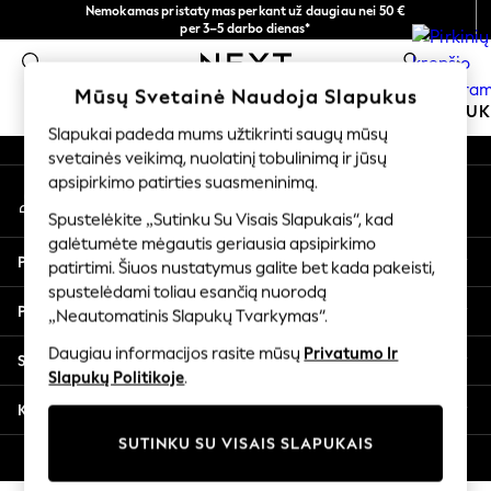
Nemokamas pristatymas perkant už daugiau nei 50 €
An error occurred on client
per 3–5 darbo dienas*
Dabar galite apsipirkti lietuvių kalba!
0
Mūsų socialiniai tinklai
Mūsų Svetainė Naudoja Slapukus
MOKYKLINĖ APRANGA
MERGAITĖMS
BERNIU
Slapukai padeda mums užtikrinti saugų mūsų
svetainės veikimą, nuolatinį tobulinimą ir jūsų
SCHOOLWEAR
apsipirkimo patirties suasmeninimą.
Mano paskyra
All Boys Schoolwear
Prisijunkite prie savo paskyros
Shoes
Spustelėkite „Sutinku Su Visais Slapukais“, kad
galėtumėte mėgautis geriausia apsipirkimo
Trousers
Pagalba
patirtimi. Šiuos nustatymus galite bet kada pakeisti,
Shorts
spustelėdami toliau esančią nuorodą
Shirts
Privatumas ir teisinė informacija
„Neautomatinis Slapukų Tvarkymas“.
Polo Shirts
Sweatshirts & Jumpers
Daugiau informacijos rasite mūsų
Privatumo Ir
Skyriai
Coats & Jackets
Slapukų Politikoje
.
Underwear
Kitos paslaugos
Socks
SUTINKU SU VISAIS SLAPUKAIS
Multipacks
© 2026 „Next Germany GmbH“. Visos teisės saugomos.
All Boys Sport & Swimwear