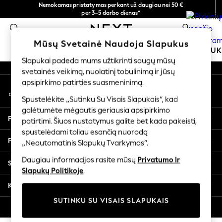
Nemokamas pristatymas perkant už daugiau nei 50 €
An error occurred on client
per 3–5 darbo dienas*
Dabar galite apsipirkti lietuvių kalba!
0
Mūsų socialiniai tinklai
Mūsų Svetainė Naudoja Slapukus
MOKYKLINĖ APRANGA
MERGAITĖMS
BERNIU
Slapukai padeda mums užtikrinti saugų mūsų
svetainės veikimą, nuolatinį tobulinimą ir jūsų
SCHOOLWEAR
apsipirkimo patirties suasmeninimą.
Mano paskyra
All Boys Schoolwear
Prisijunkite prie savo paskyros
Shoes
Spustelėkite „Sutinku Su Visais Slapukais“, kad
galėtumėte mėgautis geriausia apsipirkimo
Trousers
Pagalba
patirtimi. Šiuos nustatymus galite bet kada pakeisti,
Shorts
spustelėdami toliau esančią nuorodą
Shirts
Privatumas ir teisinė informacija
„Neautomatinis Slapukų Tvarkymas“.
Polo Shirts
Sweatshirts & Jumpers
Daugiau informacijos rasite mūsų
Privatumo Ir
Skyriai
Coats & Jackets
Slapukų Politikoje
.
Underwear
Kitos paslaugos
Socks
SUTINKU SU VISAIS SLAPUKAIS
Multipacks
© 2026 „Next Germany GmbH“. Visos teisės saugomos.
All Boys Sport & Swimwear