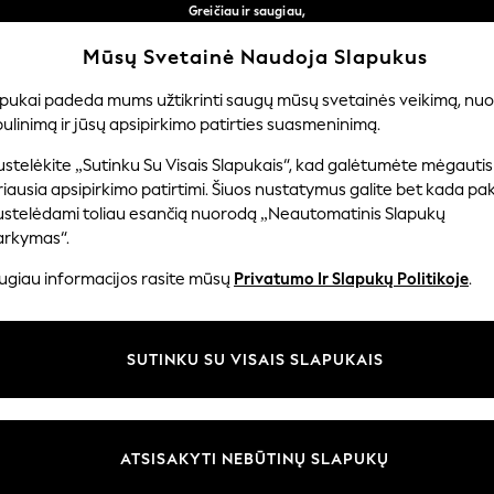
Greičiau ir saugiau,
atsiskaitymas naudojantis „Mokėjimas per banką“
Nemokamas pristatymas perkant už daugiau nei 50 €
Mūsų Svetainė Naudoja Slapukus
per 3–5 darbo dienas*
Mūsų socialiniai tinklai
apukai padeda mums užtikrinti saugų mūsų svetainės veikimą, nuol
ulinimą ir jūsų apsipirkimo patirties suasmeninimą.
TUVĖ
MERGAITĖMS
BERNIUKAMS
KŪDIKIAMS
M
stelėkite „Sutinku Su Visais Slapukais“, kad galėtumėte mėgautis
iausia apsipirkimo patirtimi. Šiuos nustatymus galite bet kada pake
ustelėdami toliau esančią nuorodą „Neautomatinis Slapukų
arkymas“.
ir teisinė informacija
Skyriai
ugiau informacijos rasite mūsų
Privatumo Ir Slapukų Politikoje
.
 slapukų politika
Moterų
uostatos
Vyrams
SUTINKU SU VISAIS SLAPUKAIS
u tvarkyti slapukus
Berniukams
iepimų ir įvertinimų politika
Mergaitės
Pradžia
ATSISAKYTI NEBŪTINŲ SLAPUKŲ
Kūdikis