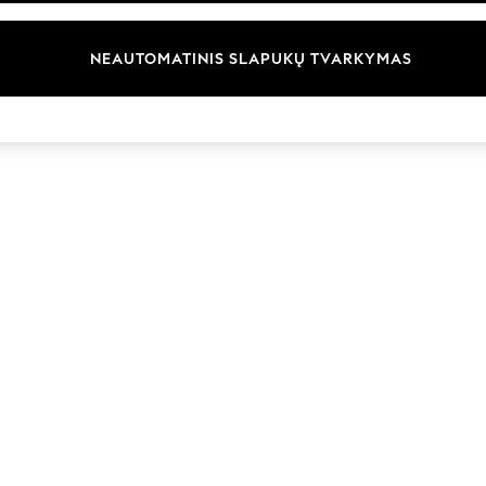
Prekių ženklai
NEAUTOMATINIS SLAPUKŲ TVARKYMAS
© 2026 „Next Germany GmbH“. Visos teisės saugomos.