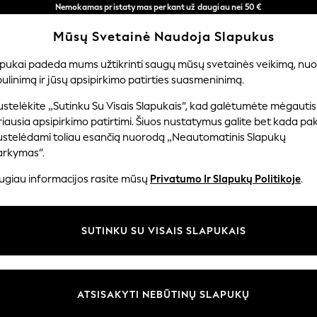
Nemokamas pristatymas perkant už daugiau nei 50 €
per 3–5 darbo dienas*
Mūsų Svetainė Naudoja Slapukus
Dabar galite apsipirkti lietuvių kalba!
Mūsų socialiniai tinklai
apukai padeda mums užtikrinti saugų mūsų svetainės veikimą, nuol
ulinimą ir jūsų apsipirkimo patirties suasmeninimą.
TUVĖ
MERGAITĖMS
BERNIUKAMS
KŪDIKIAMS
M
stelėkite „Sutinku Su Visais Slapukais“, kad galėtumėte mėgautis
iausia apsipirkimo patirtimi. Šiuos nustatymus galite bet kada pake
ustelėdami toliau esančią nuorodą „Neautomatinis Slapukų
arkymas“.
ir teisinė informacija
Skyriai
ugiau informacijos rasite mūsų
Privatumo Ir Slapukų Politikoje
.
 slapukų politika
Moterų
uostatos
Vyrams
SUTINKU SU VISAIS SLAPUKAIS
u tvarkyti slapukus
Berniukams
iepimų ir įvertinimų politika
Mergaitės
Pradžia
ATSISAKYTI NEBŪTINŲ SLAPUKŲ
Kūdikis