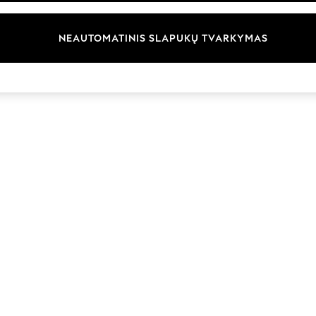
Prekių ženklai
NEAUTOMATINIS SLAPUKŲ TVARKYMAS
© 2026 „Next Germany GmbH“. Visos teisės saugomos.