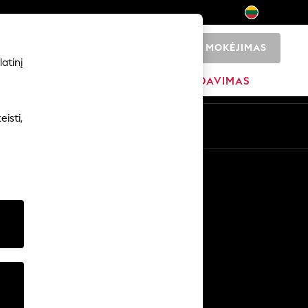
MOKĖJIMAS
0
atinį
ADŽIA
PREKIŲ ŽENKLAI
IŠPARDAVIMAS
isti,
Kitos paslaugos
Žiniasklaida ir spauda
Įmonė
NEXT karjeros