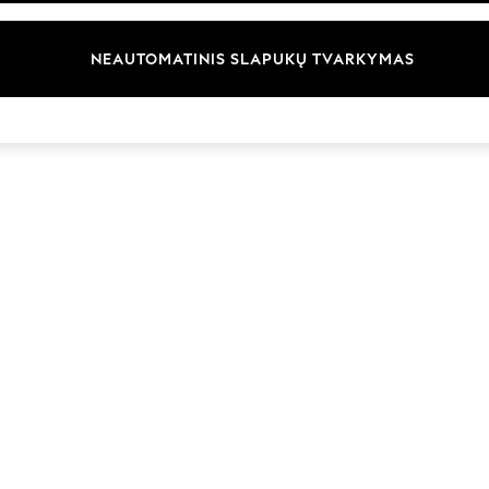
Prekių ženklai
NEAUTOMATINIS SLAPUKŲ TVARKYMAS
© 2026 „Next Germany GmbH“. Visos teisės saugomos.