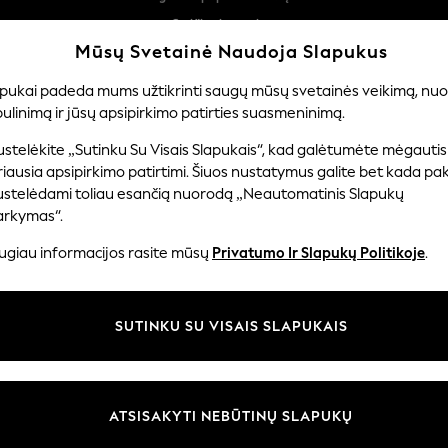
Greičiau ir saugiau,
atsiskaitymas naudojantis „Mokėjimas per banką“
Nemokamas pristatymas perkant už daugiau nei 50 €
Mūsų Svetainė Naudoja Slapukus
per 3–5 darbo dienas*
Mūsų socialiniai tinklai
apukai padeda mums užtikrinti saugų mūsų svetainės veikimą, nuol
ulinimą ir jūsų apsipirkimo patirties suasmeninimą.
ERNIUKAMS
KŪDIKIAMS
MOTERYS
VYRAI
PR
stelėkite „Sutinku Su Visais Slapukais“, kad galėtumėte mėgautis
iausia apsipirkimo patirtimi. Šiuos nustatymus galite bet kada pake
ustelėdami toliau esančią nuorodą „Neautomatinis Slapukų
arkymas“.
ir teisinė informacija
Skyriai
ugiau informacijos rasite mūsų
Privatumo Ir Slapukų Politikoje
.
 slapukų politika
Moterų
uostatos
Vyrams
SUTINKU SU VISAIS SLAPUKAIS
u tvarkyti slapukus
Berniukams
iepimų ir įvertinimų politika
Mergaitės
Pradžia
ATSISAKYTI NEBŪTINŲ SLAPUKŲ
Kūdikis