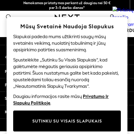
Nemokamas pristatymas perkant už daugiau nei 50 €
An error occurred on client
per 3–5 darbo dienas*
Dabar galite apsipirkti lietuvių kalba!
0
Mūsų socialiniai tinklai
Mūsų Svetainė Naudoja Slapukus
MOKYKLINĖ APRANGA
ŠVENTINĖ PAR
Slapukai padeda mums užtikrinti saugų mūsų
svetainės veikimą, nuolatinį tobulinimą ir jūsų
SCHOOLWEAR
apsipirkimo patirties suasmeninimą.
Mano paskyra
All Boys Schoolwear
Prisijunkite prie savo paskyros
Shoes
Spustelėkite „Sutinku Su Visais Slapukais“, kad
galėtumėte mėgautis geriausia apsipirkimo
Trousers
Pagalba
patirtimi. Šiuos nustatymus galite bet kada pakeisti,
Shorts
spustelėdami toliau esančią nuorodą
Shirts
Privatumas ir teisinė informacija
„Neautomatinis Slapukų Tvarkymas“.
Polo Shirts
Sweatshirts & Jumpers
Daugiau informacijos rasite mūsų
Privatumo Ir
Skyriai
Coats & Jackets
Slapukų Politikoje
.
Underwear
Kitos paslaugos
Socks
SUTINKU SU VISAIS SLAPUKAIS
Multipacks
© 2026 „Next Germany GmbH“. Visos teisės saugomos.
All Boys Sport & Swimwear