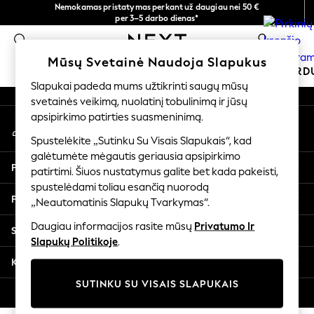
Nemokamas pristatymas perkant už daugiau nei 50 €
An error occurred on client
per 3–5 darbo dienas*
Dabar galite apsipirkti lietuvių kalba!
0
Mūsų socialiniai tinklai
Mūsų Svetainė Naudoja Slapukus
MOKYKLINĖ APRANGA
ŠVENTINĖ PAR
Slapukai padeda mums užtikrinti saugų mūsų
svetainės veikimą, nuolatinį tobulinimą ir jūsų
SCHOOLWEAR
apsipirkimo patirties suasmeninimą.
Mano paskyra
All Boys Schoolwear
Prisijunkite prie savo paskyros
Shoes
Spustelėkite „Sutinku Su Visais Slapukais“, kad
galėtumėte mėgautis geriausia apsipirkimo
Trousers
Pagalba
patirtimi. Šiuos nustatymus galite bet kada pakeisti,
Shorts
spustelėdami toliau esančią nuorodą
Shirts
Privatumas ir teisinė informacija
„Neautomatinis Slapukų Tvarkymas“.
Polo Shirts
Sweatshirts & Jumpers
Daugiau informacijos rasite mūsų
Privatumo Ir
Skyriai
Coats & Jackets
Slapukų Politikoje
.
Underwear
Kitos paslaugos
Socks
SUTINKU SU VISAIS SLAPUKAIS
Multipacks
© 2026 „Next Germany GmbH“. Visos teisės saugomos.
All Boys Sport & Swimwear